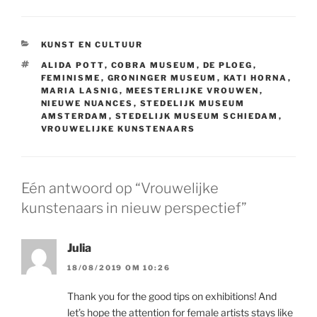
CATEGORIEËN
KUNST EN CULTUUR
TAGS
ALIDA POTT
,
COBRA MUSEUM
,
DE PLOEG
,
FEMINISME
,
GRONINGER MUSEUM
,
KATI HORNA
,
MARIA LASNIG
,
MEESTERLIJKE VROUWEN
,
NIEUWE NUANCES
,
STEDELIJK MUSEUM
AMSTERDAM
,
STEDELIJK MUSEUM SCHIEDAM
,
VROUWELIJKE KUNSTENAARS
Eén antwoord op “Vrouwelijke
kunstenaars in nieuw perspectief”
Julia
18/08/2019 OM 10:26
Thank you for the good tips on exhibitions! And
let’s hope the attention for female artists stays like