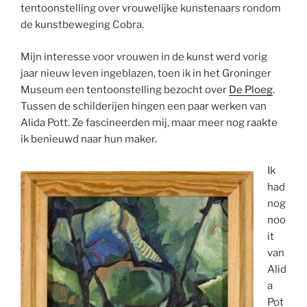
tentoonstelling over vrouwelijke kunstenaars rondom
de kunstbeweging Cobra.
Mijn interesse voor vrouwen in de kunst werd vorig
jaar nieuw leven ingeblazen, toen ik in het Groninger
Museum een tentoonstelling bezocht over
De Ploeg
.
Tussen de schilderijen hingen een paar werken van
Alida Pott. Ze fascineerden mij, maar meer nog raakte
ik benieuwd naar hun maker.
Ik
had
nog
noo
it
van
Alid
a
Pot