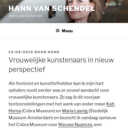
Ga
HANN VAN SCHENDEL
naar
Hann van Schendel
de
inhoud
Menu
GEPLAATST
15/08/2019
DOOR
HANN
OP
Vrouwelijke kunstenaars in nieuw
perspectief
Als feminist en kunstliefhebber kan ik mijn hart
ophalen; nooit eerder was er zoveel aandacht voor
vrouwelijke kunstenaars. Zo zag ik dit voorjaar
tentoonstellingen met het werk van onder meer
Kati
Horna
(Cobra Museum) en
Maria Lasnig
(Stedelijk
Museum Amsterdam) en bezocht ik vandaag opnieuw
het Cobra Museum voor
Nieuwe Nuances
, een