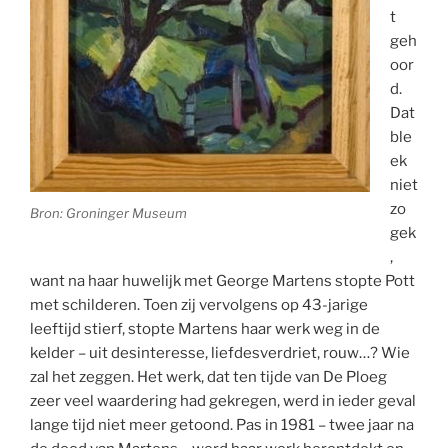
t
geh
oor
d.
Dat
ble
ek
niet
zo
Bron: Groninger Museum
gek
,
want na haar huwelijk met George Martens stopte Pott
met schilderen. Toen zij vervolgens op 43-jarige
leeftijd stierf, stopte Martens haar werk weg in de
kelder – uit desinteresse, liefdesverdriet, rouw…? Wie
zal het zeggen. Het werk, dat ten tijde van De Ploeg
zeer veel waardering had gekregen, werd in ieder geval
lange tijd niet meer getoond. Pas in 1981 – twee jaar na