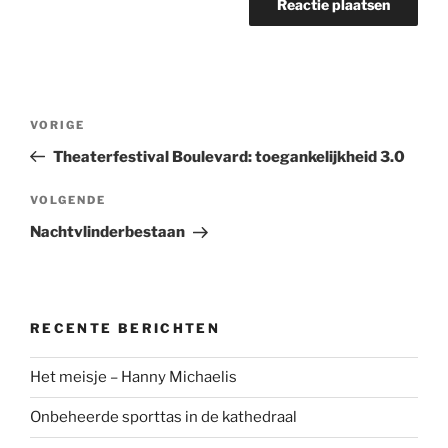
Bericht
Vorig
VORIGE
navigatie
bericht
Theaterfestival Boulevard: toegankelijkheid 3.0
Volgend
VOLGENDE
bericht
Nachtvlinderbestaan
RECENTE BERICHTEN
Het meisje – Hanny Michaelis
Onbeheerde sporttas in de kathedraal