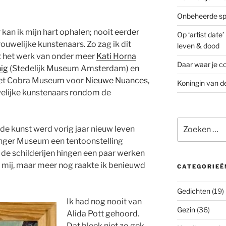
Onbeheerde spo
 kan ik mijn hart ophalen; nooit eerder
Op ‘artist date
ouwelijke kunstenaars. Zo zag ik dit
leven & dood
t het werk van onder meer
Kati Horna
Daar waar je co
ig
(Stedelijk Museum Amsterdam) en
het Cobra Museum voor
Nieuwe Nuances
,
Koningin van d
welijke kunstenaars rondom de
Zoeken
 de kunst werd vorig jaar nieuw leven
naar:
ninger Museum een tentoonstelling
 de schilderijen hingen een paar werken
n mij, maar meer nog raakte ik benieuwd
CATEGORIEË
Gedichten
(19)
Ik had nog nooit van
Gezin
(36)
Alida Pott gehoord.
Dat bleek niet zo gek,