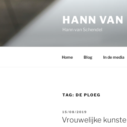
Ga
naar
HANN VAN
de
inhoud
Hann van Schendel
Home
Blog
In de media
TAG:
DE PLOEG
GEPLAATST
15/08/2019
OP
Vrouwelijke kunste