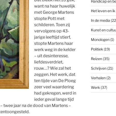
Handicap en b
want na haar huwelijk
Het leven en ik
met George Martens
stopte Pott met
In de media
(22
schilderen. Toen zij
Kunst en cultu
vervolgens op 43-
jarige leeftijd stierf,
Monologen
(1)
stopte Martens haar
Politiek
(19)
werk weg in de kelder
– uit desinteresse,
Reizen
(35)
liefdesverdriet,
rouw…? Wie zal het
Schrijven
(21)
zeggen. Het werk, dat
Verhalen
(2)
ten tijde van De Ploeg
zeer veel waardering
Werk
(37)
had gekregen, werd in
ieder geval lange tijd
 – twee jaar na de dood van Martens –
tentoongesteld.