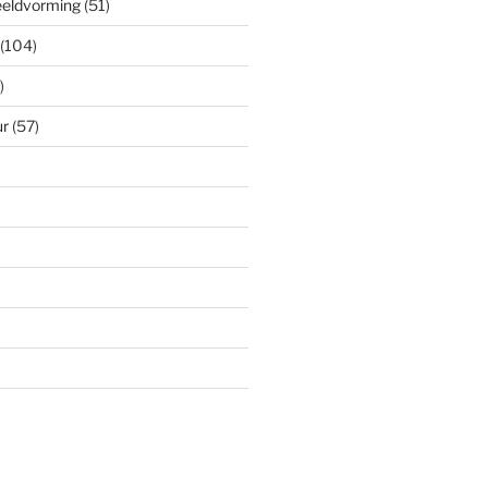
eeldvorming
(51)
(104)
)
ur
(57)