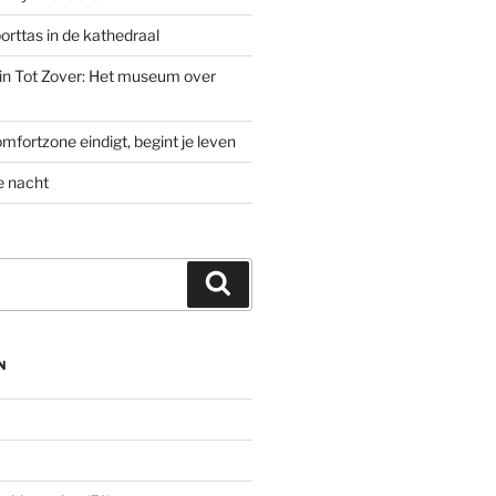
rttas in de kathedraal
’ in Tot Zover: Het museum over
mfortzone eindigt, begint je leven
e nacht
Zoeken
N