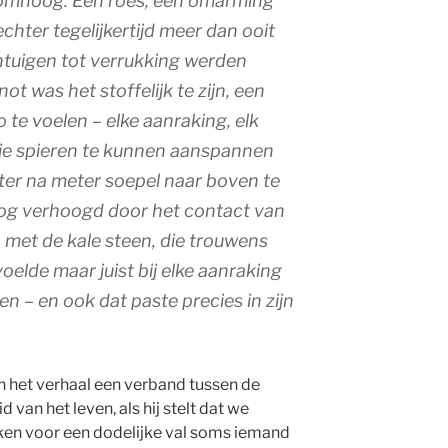
omhoog. Een roes, een omarming
chter tegelijkertijd meer dan ooit
zintuigen tot verrukking werden
t was het stoffelijk te zijn, een
 te voelen – elke aanraking, elk
t je spieren te kunnen aanspannen
er na meter soepel naar boven te
nog verhoogd door het contact van
n met de kale steen, die trouwens
elde maar juist bij elke aanraking
en – en ook dat paste precies in zijn
in het verhaal een verband tussen de
 van het leven, als hij stelt dat we
ken voor een dodelijke val soms iemand