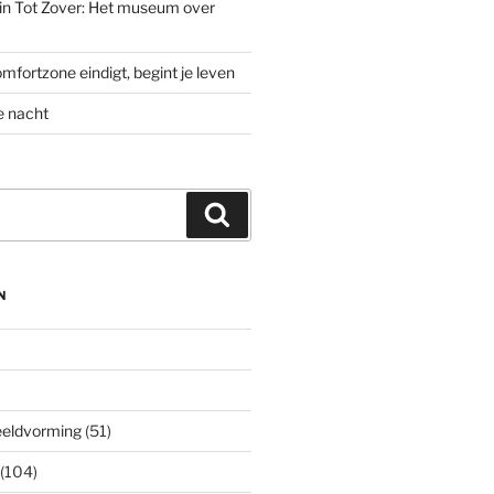
’ in Tot Zover: Het museum over
mfortzone eindigt, begint je leven
e nacht
Zoeken
N
eeldvorming
(51)
(104)