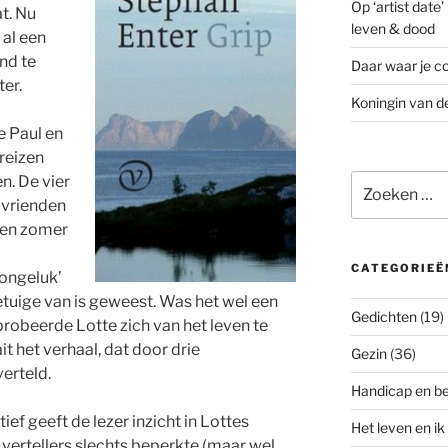
Op ‘artist date
at. Nu
leven & dood
al een
ond te
Daar waar je co
er.
Koningin van d
e Paul en
reizen
Zoeken
n. De vier
naar:
mvrienden
een zomer
CATEGORIEË
‘ongeluk’
tuige van is geweest. Was het wel een
Gedichten
(19)
probeerde Lotte zich van het leven te
 het verhaal, dat door drie
Gezin
(36)
verteld.
Handicap en b
f geeft de lezer inzicht in Lottes
Het leven en ik
 vertellers slechts beperkte (maar wel