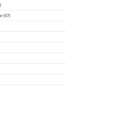
)
ur
(57)