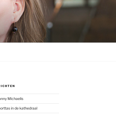
RICHTEN
anny Michaelis
rttas in de kathedraal