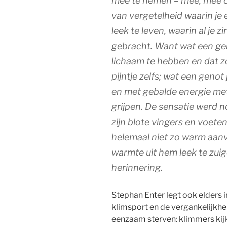
mee te nemen – mee, mee 
van vergetelheid waarin je e
leek te leven, waarin al je 
gebracht. Want wat een geno
lichaam te hebben en dat zo
pijntje zelfs; wat een geno
en met gebalde energie met
grijpen. De sensatie werd 
zijn blote vingers en voete
helemaal niet zo warm aanvo
warmte uit hem leek te zuig
herinnering.
Stephan Enter legt ook elders 
klimsport en de vergankelijkheid
eenzaam sterven: klimmers kij