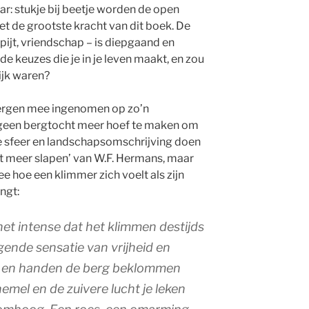
aar: stukje bij beetje worden de open
iet de grootste kracht van dit boek. De
pijt, vriendschap – is diepgaand en
 de keuzes die je in je leven maakt, en zou
lijk waren?
bergen mee ingenomen op zo’n
f geen bergtocht meer hoef te maken om
e sfeer en landschapsomschrijving doen
t meer slapen’ van W.F. Hermans, maar
e hoe een klimmer zich voelt als zijn
ngt:
het intense dat het klimmen destijds
ende sensatie van vrijheid en
en en handen de berg beklommen
emel en de zuivere lucht je leken