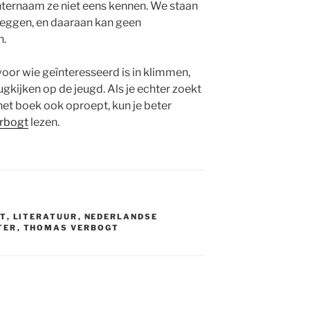
chternaam ze niet eens kennen. We staan
en zeggen, en daaraan kan geen
n.
voor wie geïnteresseerd is in klimmen,
kijken op de jeugd. Als je echter zoekt
et boek ook oproept, kun je beter
rbogt
lezen.
T
,
LITERATUUR
,
NEDERLANDSE
TER
,
THOMAS VERBOGT