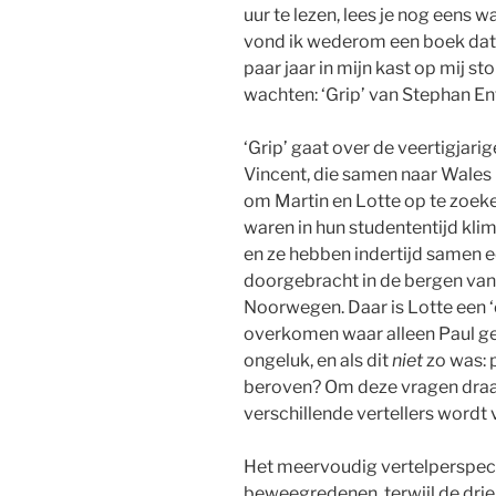
uur te lezen, lees je nog eens w
vond ik wederom een boek dat 
paar jaar in mijn kast op mij st
wachten: ‘Grip’ van Stephan Ent
‘Grip’ gaat over de veertigjarig
Vincent, die samen naar Wales 
om Martin en Lotte op te zoeke
waren in hun studententijd kli
en ze hebben indertijd samen 
doorgebracht in de bergen van
Noorwegen. Daar is Lotte een 
overkomen waar alleen Paul ge
ongeluk, en als dit
niet
zo was: 
beroven? Om deze vragen draait
verschillende vertellers wordt 
Het meervoudig vertelperspectie
beweegredenen, terwijl de drie