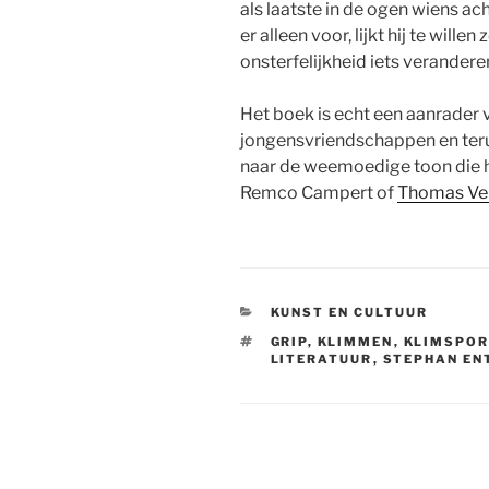
als laatste in de ogen wiens a
er alleen voor, lijkt hij te will
onsterfelijkheid iets verandere
Het boek is echt een aanrader 
jongensvriendschappen en terug
naar de weemoedige toon die h
Remco Campert of
Thomas Ve
CATEGORIEËN
KUNST EN CULTUUR
TAGS
GRIP
,
KLIMMEN
,
KLIMSPOR
LITERATUUR
,
STEPHAN EN