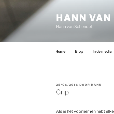
Ga
naar
HANN VAN
de
inhoud
Hann van Schendel
Home
Blog
In de media
GEPLAATST
25/06/2016
DOOR
HANN
OP
Grip
Als je het voornemen hebt elk