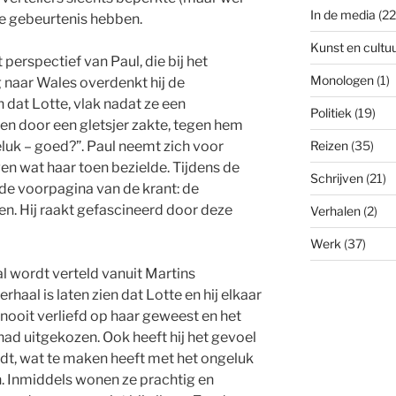
In de media
(22
de gebeurtenis hebben.
Kunst en cultu
 perspectief van Paul, die bij het
Monologen
(1)
naar Wales overdenkt hij de
h dat Lotte, vlak nadat ze een
Politiek
(19)
en door een gletsjer zakte, tegen hem
luk – goed?”. Paul neemt zich voor
Reizen
(35)
agen wat haar toen bezielde. Tijdens de
Schrijven
(21)
op de voorpagina van de krant: de
en. Hij raakt gefascineerd door deze
Verhalen
(2)
Werk
(37)
l wordt verteld vanuit Martins
verhaal is laten zien dat Lotte en hij elkaar
is nooit verliefd op haar geweest en het
ad uitgekozen. Ook heeft hij het gevoel
dt, wat te maken heeft met het ongeluk
. Inmiddels wonen ze prachtig en