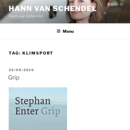
Ga
HANN VAN SCHENDEL
naar
Hann van Schendel
de
inhoud
Menu
TAG:
KLIMSPORT
GEPLAATST
25/06/2016
OP
Grip