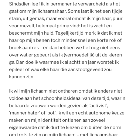
Sindsdien leef ik in permanente verwardheid als het
gaat om mijn lichaamshaar. Soms laat ik het een tijdje
staan, uit gemak, maar vooral omdat ik mijn haar, puur
voor mezelf, helemaal prima vind: het is zacht en
beschermt mijn huid. Tegelijkertijd merk ik dat ik met
haar op mijn benen toch minder snel een korte rok of
broek aantrek – en dan hebben we het nog niet eens
over wat er gebeurt als ik (vermoedelijk) uit de kleren
ga. Dan doe ik waarmee ik al achttien jaar worstel: ik
epileer of wax elke haar die aanstootgevend zou
kunnen zijn.
Ik wil mijn lichaam niet ontharen omdat ik anders niet
voldoe aan het schoonheidsideaal van deze tijd, waarin
behaarde vrouwen worden gezien als ‘activist’,
‘mannenhater’ of ‘pot’. Ik wil een echt autonome keuze
maken en mijn identiteit ontlenen aan zoveel
eigenwaarde dat ik durf te kiezen om buiten de norm
om trots te zijn op mijn lichaam – met lichaamshaar.