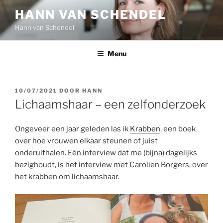
Ga
HANN VAN SCHENDEL
naar
Hann van Schendel
de
inhoud
Menu
GEPLAATST
10/07/2021
DOOR
HANN
OP
Lichaamshaar – een zelfonderzoek
Ongeveer een jaar geleden las ik
Krabben
, een boek
over hoe vrouwen elkaar steunen of juist
onderuithalen. Eén interview dat me (bijna) dagelijks
bezighoudt, is het interview met Carolien Borgers, over
het krabben om lichaamshaar.