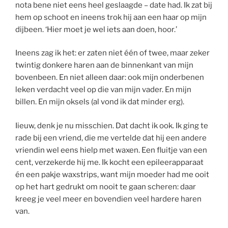
nota bene niet eens heel geslaagde – date had. Ik zat bij
hem op schoot en ineens trok hij aan een haar op mijn
dijbeen. ‘Hier moet je wel iets aan doen, hoor.’
Ineens zag ik het: er zaten niet één of twee, maar zeker
twintig donkere haren aan de binnenkant van mijn
bovenbeen. En niet alleen daar: ook mijn onderbenen
leken verdacht veel op die van mijn vader. En mijn
billen. En mijn oksels (al vond ik dat minder erg).
Iieuw, denk je nu misschien. Dat dacht ik ook. Ik ging te
rade bij een vriend, die me vertelde dat hij een andere
vriendin wel eens hielp met waxen. Een fluitje van een
cent, verzekerde hij me. Ik kocht een epileerapparaat
én een pakje waxstrips, want mijn moeder had me ooit
op het hart gedrukt om nooit te gaan scheren: daar
kreeg je veel meer en bovendien veel hardere haren
van.