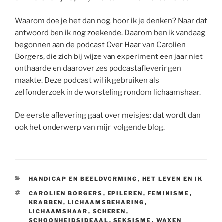
Waarom doe je het dan nog, hoor ik je denken? Naar dat
antwoord ben ik nog zoekende. Daarom ben ik vandaag
begonnen aan de podcast
Over Haar
van Carolien
Borgers, die zich bij wijze van experiment een jaar niet
onthaarde en daarover zes podcastafleveringen
maakte. Deze podcast wil ik gebruiken als
zelfonderzoek in de worsteling rondom lichaamshaar.
De eerste aflevering gaat over meisjes: dat wordt dan
ook het onderwerp van mijn volgende blog.
CATEGORIEËN
HANDICAP EN BEELDVORMING
,
HET LEVEN EN IK
TAGS
CAROLIEN BORGERS
,
EPILEREN
,
FEMINISME
,
KRABBEN
,
LICHAAMSBEHARING
,
LICHAAMSHAAR
,
SCHEREN
,
SCHOONHEIDSIDEAAL
,
SEKSISME
,
WAXEN