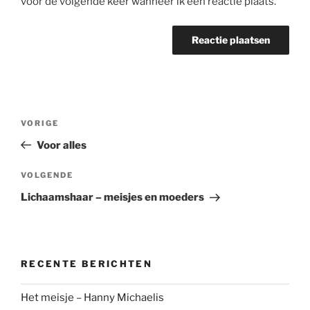
voor de volgende keer wanneer ik een reactie plaats.
Bericht
Vorig
VORIGE
navigatie
bericht
Voor alles
Volgend
VOLGENDE
bericht
Lichaamshaar – meisjes en moeders
RECENTE BERICHTEN
Het meisje – Hanny Michaelis