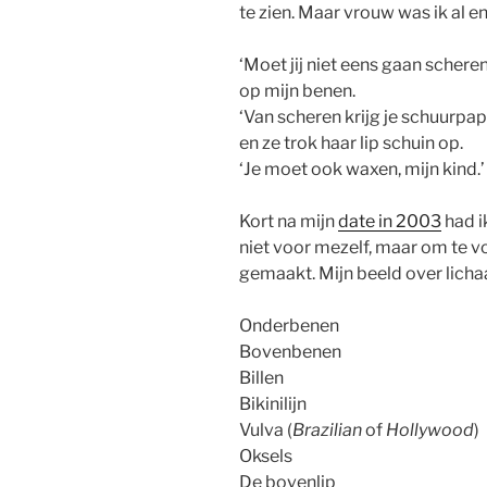
te zien. Maar vrouw was ik al e
‘Moet jij niet eens gaan schere
op mijn benen.
‘Van scheren krijg je schuurpap
en ze trok haar lip schuin op.
‘Je moet ook waxen, mijn kind.’
Kort na mijn
date in 2003
had i
niet voor mezelf, maar om te v
gemaakt. Mijn beeld over lich
Onderbenen
Bovenbenen
Billen
Bikinilijn
Vulva (
Brazilian
of
Hollywood
)
Oksels
De bovenlip