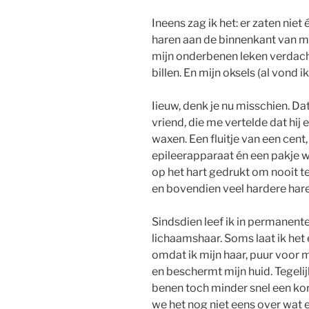
Ineens zag ik het: er zaten nie
haren aan de binnenkant van mi
mijn onderbenen leken verdacht
billen. En mijn oksels (al vond i
Iieuw, denk je nu misschien. Dat
vriend, die me vertelde dat hij
waxen. Een fluitje van een cent,
epileerapparaat én een pakje 
op het hart gedrukt om nooit t
en bovendien veel hardere hare
Sindsdien leef ik in permanent
lichaamshaar. Soms laat ik het 
omdat ik mijn haar, puur voor m
en beschermt mijn huid. Tegelij
benen toch minder snel een kor
we het nog niet eens over wat e