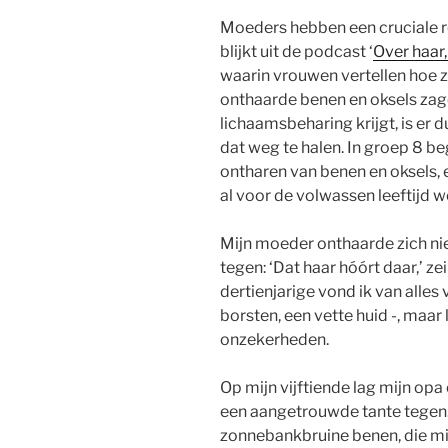
Moeders hebben een cruciale ro
blijkt uit de podcast ‘
Over haar,
waarin vrouwen vertellen hoe z
onthaarde benen en oksels zag
lichaamsbeharing krijgt, is er 
dat weg te halen. In groep 8 be
ontharen van benen en oksels, 
al voor de volwassen leeftijd 
Mijn moeder onthaarde zich nie
tegen: ‘Dat haar hóórt daar,’ zei
dertienjarige vond ik van alles v
borsten, een vette huid -, maa
onzekerheden.
Op mijn vijftiende lag mijn opa
een aangetrouwde tante tegen.
zonnebankbruine benen, die mi