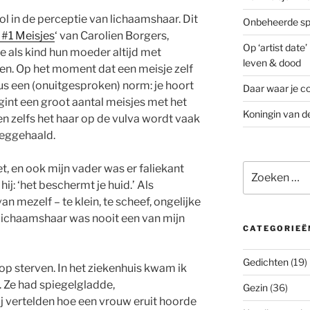
l in de perceptie van lichaamshaar. Dit
Onbeheerde spo
 #1 Meisjes
‘ van Carolien Borgers,
Op ‘artist date
e als kind hun moeder altijd met
leven & dood
en. Op het moment dat een meisje zelf
dus een (onuitgesproken) norm: je hoort
Daar waar je co
gint een groot aantal meisjes met het
Koningin van d
en zelfs het haar op de vulva wordt vaak
weggehaald.
Zoeken
t, en ook mijn vader was er faliekant
naar:
 hij: ‘het beschermt je huid.’ Als
an mezelf – te klein, te scheef, ongelijke
r lichaamshaar was nooit een van mijn
CATEGORIEË
Gedichten
(19)
 op sterven. In het ziekenhuis kwam ik
 Ze had spiegelgladde,
Gezin
(36)
j vertelden hoe een vrouw eruit hoorde