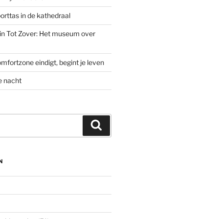
rttas in de kathedraal
’ in Tot Zover: Het museum over
mfortzone eindigt, begint je leven
e nacht
Zoeken
N