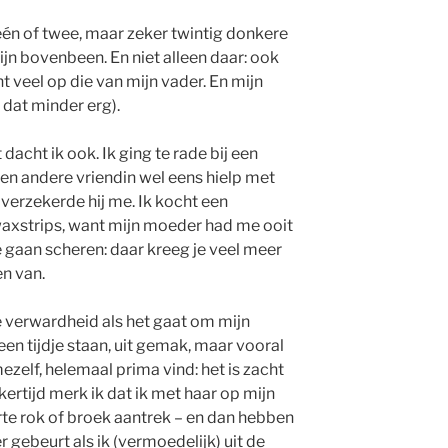
t één of twee, maar zeker twintig donkere
jn bovenbeen. En niet alleen daar: ook
 veel op die van mijn vader. En mijn
k dat minder erg).
 dacht ik ook. Ik ging te rade bij een
 een andere vriendin wel eens hielp met
 verzekerde hij me. Ik kocht een
waxstrips, want mijn moeder had me ooit
e gaan scheren: daar kreeg je veel meer
n van.
e verwardheid als het gaat om mijn
een tijdje staan, uit gemak, maar vooral
ezelf, helemaal prima vind: het is zacht
kertijd merk ik dat ik met haar op mijn
te rok of broek aantrek – en dan hebben
r gebeurt als ik (vermoedelijk) uit de