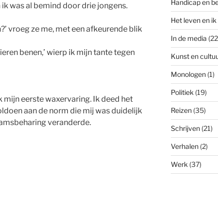
Handicap en b
n ik was al bemind door drie jongens.
Het leven en ik
n?’ vroeg ze me, met een afkeurende blik
In de media
(22
ieren benen,’ wierp ik mijn tante tegen
Kunst en cultu
Monologen
(1)
Politiek
(19)
k mijn eerste waxervaring. Ik deed het
oldoen aan de norm die mij was duidelijk
Reizen
(35)
aamsbeharing veranderde.
Schrijven
(21)
Verhalen
(2)
Werk
(37)