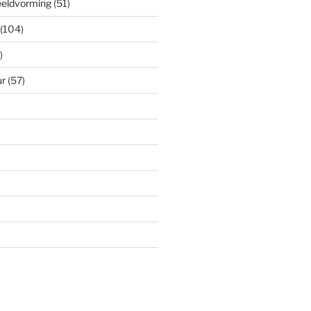
eeldvorming
(51)
(104)
)
ur
(57)