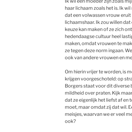
Ik wil een moeder zijn zoals mi
haar lichaam zoals het is. Ik w
dat een volwassen vrouw eruit 
lichaamshaar. Ik zou willen dat
keuze kan maken of ze zich onth
hedendaagse cultuur heel last
maken, omdat vrouwen te maken
ze tegen deze norm ingaan. We
ook van andere vrouwen en mei
Om hierin vrijer te worden, is m
krijgen voorgeschoteld: op stra
Borgers staat voor dit diverse
mildheid over praten. Kijk maar
dat ze eigenlijk het liefst af e
moet, maar omdat zij dat wil. 
meisjes, waarvan we er veel mee
ook?