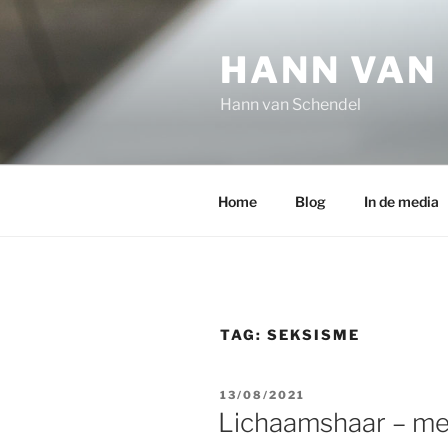
Ga
naar
HANN VAN
de
inhoud
Hann van Schendel
Home
Blog
In de media
TAG:
SEKSISME
GEPLAATST
13/08/2021
OP
Lichaamshaar – me