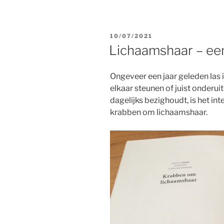
GEPLAATST
10/07/2021
OP
Lichaamshaar – ee
Ongeveer een jaar geleden las 
elkaar steunen of juist onderuit
dagelijks bezighoudt, is het in
krabben om lichaamshaar.