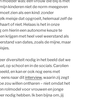
jn moeder was: een vrouw die blij is met
il mijn kinderen niet de norm meegeven
moet zien als een kind: zonder
 elk meisje dat opgroeit, helemaal zelf de
aart of niet. Helaas is het in onze
ig om hierin een autonome keuze te
 krijgen met heel veel weerstand als
erstand van dates, zoals de mijne, maar
sjes.
eer diversiteit nodig in het beeld dat we
at, op school en in de
socials
. Carolien
 beeld, en kan er ook nog eens met
 eens naar dit
interview
, waarin zij zegt
n toe zou willen ontharen – niet omdat het
Een rolmodel voor vrouwen en jonge
r nodig hebben. Ik ben bijna om, jij