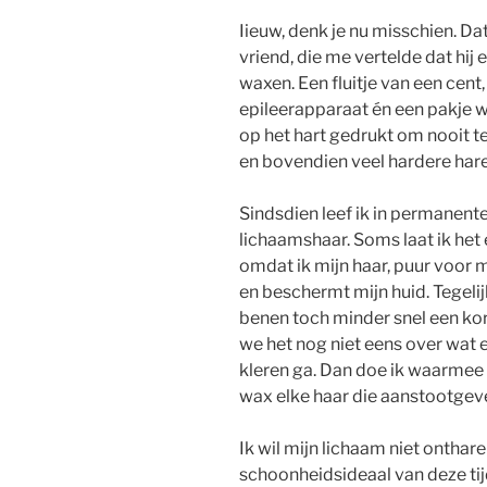
Iieuw, denk je nu misschien. Dat
vriend, die me vertelde dat hij
waxen. Een fluitje van een cent,
epileerapparaat én een pakje 
op het hart gedrukt om nooit t
en bovendien veel hardere hare
Sindsdien leef ik in permanent
lichaamshaar. Soms laat ik het 
omdat ik mijn haar, puur voor m
en beschermt mijn huid. Tegelij
benen toch minder snel een kor
we het nog niet eens over wat e
kleren ga. Dan doe ik waarmee ik
wax elke haar die aanstootgeve
Ik wil mijn lichaam niet onthar
schoonheidsideaal van deze ti