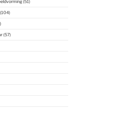
eeldvorming
(51)
(104)
)
ur
(57)