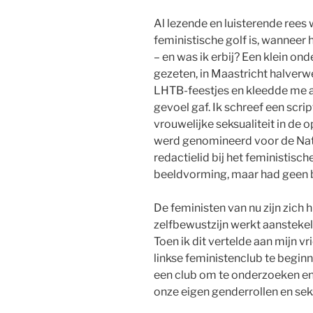
Al lezende en luisterende rees w
feministische golf is, wanneer
– en was ik erbij? Een klein on
gezeten, in Maastricht halverwe
LHTB-feestjes en kleedde me au
gevoel gaf. Ik schreef een scr
vrouwelijke seksualiteit in de 
werd genomineerd voor de Nati
redactielid bij het feministische
beeldvorming, maar had geen b
De feministen van nu zijn zich 
zelfbewustzijn werkt aanstekeli
Toen ik dit vertelde aan mijn vr
linkse feministenclub te begin
een club om te onderzoeken en u
onze eigen genderrollen en seks