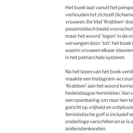
Het boek laat vanuit het perspe
verhouden tot zichzelf (lichame
vrouwen. De titel ‘Krabben’ do
pessimistisch beeld voorschote
maar het woord ’tegen’ in de on
vervangen door ’tot’: het boek
waarin vrouwen elkaar steunen 
in het patriarchale systeem.
Na het lezen van het boek verdi
maakte een Instagram-account 
‘Krabben’ aan het woord komen
hedendaagse feministen. Van ve
een openbaring om naar hen te 
gericht op vrijheid en ontplooii
feministische golf is inclusief 
onderlinge verschillen en er is
andersdenkenden.