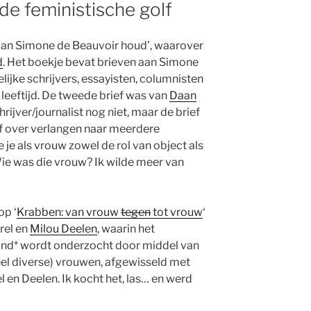
de feministische golf
van Simone de Beauvoir houd’, waarover
d
. Het boekje bevat brieven aan Simone
ijke schrijvers, essayisten, columnisten
 leeftijd. De tweede brief was van
Daan
rijver/journalist nog niet, maar de brief
ef over verlangen naar meerdere
e je als vrouw zowel de rol van object als
Wie was die vrouw? Ik wilde meer van
op ‘
Krabben: van vrouw
tegen
tot vrouw
‘
rel en
Milou Deelen
, waarin het
and* wordt onderzocht door middel van
eel diverse) vrouwen, afgewisseld met
l en Deelen. Ik kocht het, las… en werd