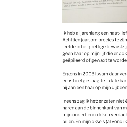
Ik heb al jarenlang een haat-l
Achttien jaar, om precies te zij
leefde in het prettige bewustzi
geen haar op mijn lijf die er 
geëpileerd of gewaxt te worde
Ergens in 2003 kwam daar veran
eens heel geslaagde – date had.
hij aan een haar op mijn dijbeen
Ineens zag ik het: er zaten nie
haren aan de binnenkant van mi
mijn onderbenen leken verdacht
billen. En mijn oksels (al vond i