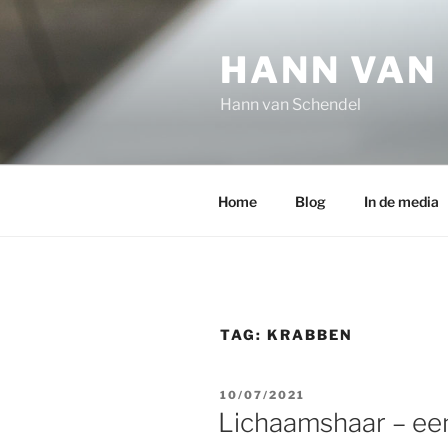
Ga
naar
HANN VAN
de
inhoud
Hann van Schendel
Home
Blog
In de media
TAG:
KRABBEN
GEPLAATST
10/07/2021
OP
Lichaamshaar – ee