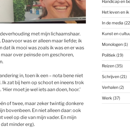
Handicap en b
Het leven en ik
In de media
(22
Kunst en cultu
iefdeverhouding met mijn lichaamshaar.
n. Daarvoor was er alleen maar liefde; ik
Monologen
(1)
jn dat ik mooi was zoals ik was en er was
ook maar over peinsde om geschoren,
Politiek
(19)
n.
Reizen
(35)
dering in, toen ik een – nota bene niet
Schrijven
(21)
 Ik zat bij hem op schoot en ineens trok
Verhalen
(2)
. ‘Hier moet je wel iets aan doen, hoor.’
Werk
(37)
t één of twee, maar zeker twintig donkere
jn bovenbeen. En niet alleen daar: ook
 veel op die van mijn vader. En mijn
k dat minder erg).