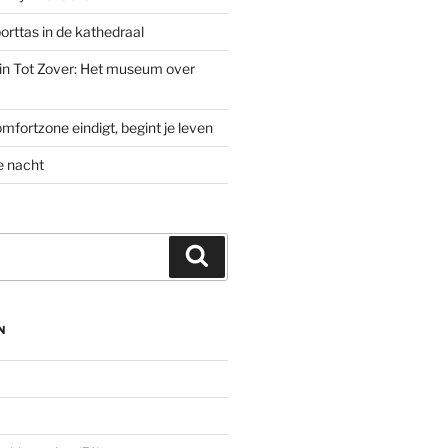
rttas in de kathedraal
’ in Tot Zover: Het museum over
mfortzone eindigt, begint je leven
e nacht
Zoeken
N