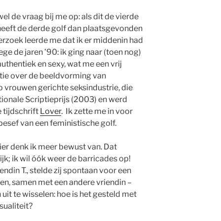
el de vraag bij me op: als dit de vierde
 heeft de derde golf dan plaatsgevonden
derzoek leerde me dat ik er middenin had
ge de jaren ’90: ik ging naar (toen nog)
thentiek en sexy, wat me een vrij
iptie over de beeldvorming van
op vrouwen gerichte seksindustrie, die
onale Scriptieprijs (2003) en werd
 tijdschrift
Lover
. Ik zette me in voor
esef van een feministische golf.
hier denk ik meer bewust van. Dat
jk; ik wil óók weer de barricades op!
iendin T., stelde zij spontaan voor een
nen, samen met een andere vriendin –
it te wisselen: hoe is het gesteld met
ualiteit?