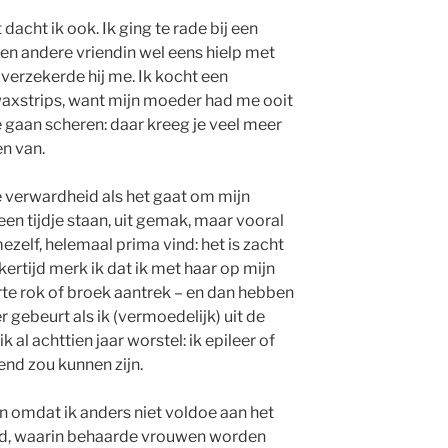
 dacht ik ook. Ik ging te rade bij een
 een andere vriendin wel eens hielp met
 verzekerde hij me. Ik kocht een
waxstrips, want mijn moeder had me ooit
e gaan scheren: daar kreeg je veel meer
n van.
e verwardheid als het gaat om mijn
een tijdje staan, uit gemak, maar vooral
ezelf, helemaal prima vind: het is zacht
kertijd merk ik dat ik met haar op mijn
te rok of broek aantrek – en dan hebben
r gebeurt als ik (vermoedelijk) uit de
 al achttien jaar worstel: ik epileer of
nd zou kunnen zijn.
en omdat ik anders niet voldoe aan het
jd, waarin behaarde vrouwen worden