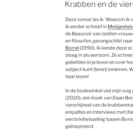
Krabben en de vier
Deze zomer las ik ‘Waarom ik 
ik eerder schreef in
Meisjeshei
de Beauvoir van zestien vrouwel
en filosofen, gerangschikt naar
Borrel
(1990). Ik kende deze sch
sloeg in als een bom. Ze schre
geliefden in je leven en over ho
subject kunt (leren) innemen. 
haar lezen!
In de boekwinkel viel mijn oog 
(2020), een boek van Daan Bor
verschijnsel van de krabbenm
enquêtes en interviews met (h
een briefwisseling tussen Borre
geïnspireerd.