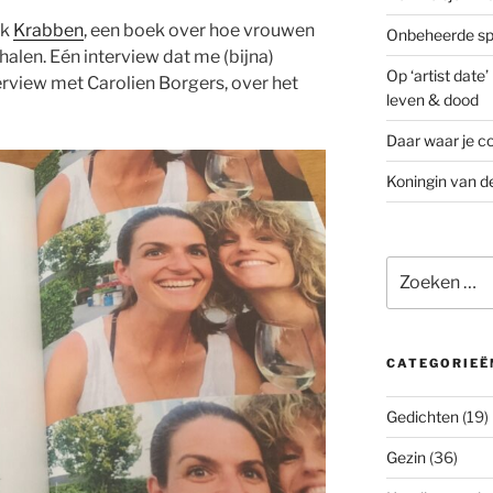
ik
Krabben
, een boek over hoe vrouwen
Onbeheerde spo
halen. Eén interview dat me (bijna)
Op ‘artist date
terview met Carolien Borgers, over het
leven & dood
Daar waar je co
Koningin van d
Zoeken
naar:
CATEGORIEË
Gedichten
(19)
Gezin
(36)