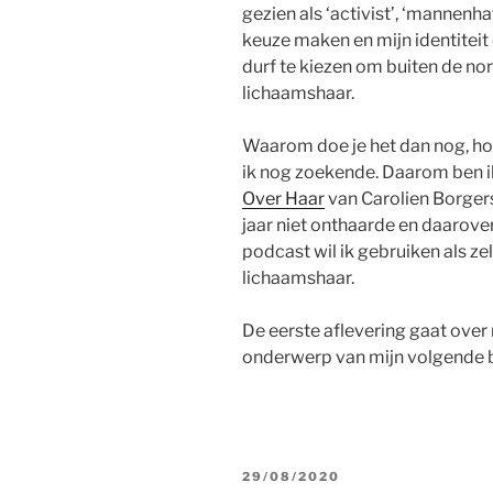
gezien als ‘activist’, ‘mannenha
keuze maken en mijn identiteit
durf te kiezen om buiten de nor
lichaamshaar.
Waarom doe je het dan nog, ho
ik nog zoekende. Daarom ben 
Over Haar
van Carolien Borgers
jaar niet onthaarde en daarov
podcast wil ik gebruiken als z
lichaamshaar.
De eerste aflevering gaat over
onderwerp van mijn volgende 
GEPLAATST
29/08/2020
OP