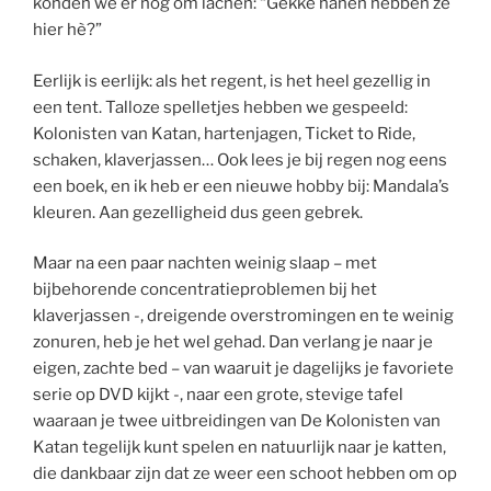
konden we er nog om lachen: “Gekke hanen hebben ze
hier hè?”
Eerlijk is eerlijk: als het regent, is het heel gezellig in
een tent. Talloze spelletjes hebben we gespeeld:
Kolonisten van Katan, hartenjagen, Ticket to Ride,
schaken, klaverjassen… Ook lees je bij regen nog eens
een boek, en ik heb er een nieuwe hobby bij: Mandala’s
kleuren. Aan gezelligheid dus geen gebrek.
Maar na een paar nachten weinig slaap – met
bijbehorende concentratieproblemen bij het
klaverjassen -, dreigende overstromingen en te weinig
zonuren, heb je het wel gehad. Dan verlang je naar je
eigen, zachte bed – van waaruit je dagelijks je favoriete
serie op DVD kijkt -, naar een grote, stevige tafel
waaraan je twee uitbreidingen van De Kolonisten van
Katan tegelijk kunt spelen en natuurlijk naar je katten,
die dankbaar zijn dat ze weer een schoot hebben om op