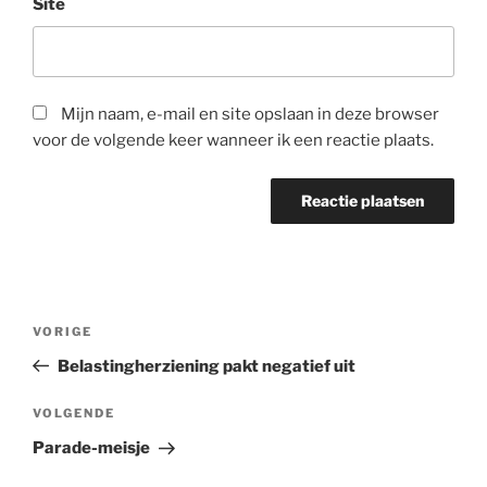
Site
Mijn naam, e-mail en site opslaan in deze browser
voor de volgende keer wanneer ik een reactie plaats.
Bericht
Vorig
VORIGE
navigatie
bericht
Belastingherziening pakt negatief uit
Volgend
VOLGENDE
bericht
Parade-meisje