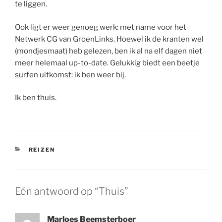
te liggen.
Ook ligt er weer genoeg werk: met name voor het
Netwerk CG van GroenLinks. Hoewel ik de kranten wel
(mondjesmaat) heb gelezen, ben ik al na elf dagen niet
meer helemaal up-to-date. Gelukkig biedt een beetje
surfen uitkomst: ik ben weer bij.
Ik ben thuis.
CATEGORIEËN
REIZEN
Eén antwoord op “Thuis”
Marloes Beemsterboer