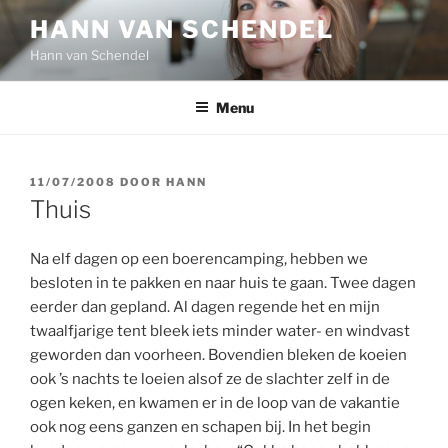
Ga
HANN VAN SCHENDEL
naar
Hann van Schendel
de
inhoud
Menu
GEPLAATST
11/07/2008
DOOR
HANN
OP
Thuis
Na elf dagen op een boerencamping, hebben we
besloten in te pakken en naar huis te gaan. Twee dagen
eerder dan gepland. Al dagen regende het en mijn
twaalfjarige tent bleek iets minder water- en windvast
geworden dan voorheen. Bovendien bleken de koeien
ook ’s nachts te loeien alsof ze de slachter zelf in de
ogen keken, en kwamen er in de loop van de vakantie
ook nog eens ganzen en schapen bij. In het begin