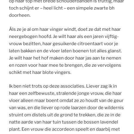
op haar top met brede schouderbanden is truttig, maar
toch schijnt er – heel licht – een simpele zwarte bh
doorheen.
Áls ze je al om haar vinger windt, doet ze dat met haar
neergebogen hoofd. Je wilt haar als een jaren vijftig-
vrouw bezitten, haar gesuikerde citroentaart voor je
laten bakken en de vloer laten boenen tot alles glanst.
Je wilt haar het hof maken door haar jas aan te nemen
en rozen voor haar mee te brengen, die ze vervolgens
schikt met haar blote vingers.
Ik ben niet trots op deze associaties. Liever zag ik in
haar een zelfbewuste, stralende jonge vrouw, die haar
vloer alleen maar boent omdat ze zo houdt van de geur
van was, en die liever op rode laarzen door de wildernis
struint om distels uit de grond te trekken, die ze in de
natte aarde van haar tuin tussen de bossen lavendel
plant. Een vrouw die accordeon speelt en daarbij met