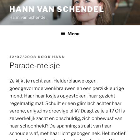
Ga
HANN VAN SCHENDEL
naar
Hann van Schendel
de
inhoud
Menu
GEPLAATST
12/07/2008
DOOR
HANN
OP
Parade-meisje
Ze kijkt je recht aan. Helderblauwe ogen,
goedgevormde wenkbrauwen en een perzikkleurige
mond. Haar haar losjes opgestoken, haar gezicht
regelmatig mat. Schuilt er een glimlach achter haar
serene, enigszins droevige blik? Daagt ze je uit? Of is
ze werkelijk zacht en onschuldig, zich onbewust van
haar schoonheid? De spanning straalt van haar
schouders af, met haar licht gebogen nek. Het motief