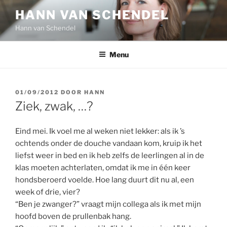
Ga
HANN VAN SCHENDEL
naar
Hann van Schendel
de
inhoud
Menu
GEPLAATST
01/09/2012
DOOR
HANN
OP
Ziek, zwak, …?
Eind mei. Ik voel me al weken niet lekker: als ik ’s
ochtends onder de douche vandaan kom, kruip ik het
liefst weer in bed en ik heb zelfs de leerlingen al in de
klas moeten achterlaten, omdat ik me in één keer
hondsberoerd voelde. Hoe lang duurt dit nu al, een
week of drie, vier?
“Ben je zwanger?” vraagt mijn collega als ik met mijn
hoofd boven de prullenbak hang.