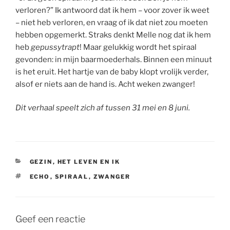
verloren?” Ik antwoord dat ik hem – voor zover ik weet
– niet heb verloren, en vraag of ik dat niet zou moeten
hebben opgemerkt. Straks denkt Melle nog dat ik hem
heb
gepussytrapt
! Maar gelukkig wordt het spiraal
gevonden: in mijn baarmoederhals. Binnen een minuut
is het eruit. Het hartje van de baby klopt vrolijk verder,
alsof er niets aan de hand is. Acht weken zwanger!
Dit verhaal speelt zich af tussen 31 mei en 8 juni.
CATEGORIEËN
GEZIN
,
HET LEVEN EN IK
TAGS
ECHO
,
SPIRAAL
,
ZWANGER
Geef een reactie