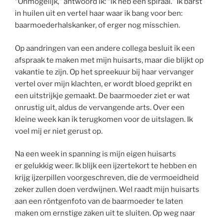
“Onmogelijk,” antwoord ik: “ik heb een spiraal.” Ik barst
in huilen uit en vertel haar waar ik bang voor ben:
baarmoederhalskanker, of erger nog misschien.
Op aandringen van een andere collega besluit ik een
afspraak te maken met mijn huisarts, maar die blijkt op
vakantie te zijn. Op het spreekuur bij haar vervanger
vertel over mijn klachten, er wordt bloed geprikt en
een uitstrijkje gemaakt. De baarmoeder ziet er wat
onrustig uit, aldus de vervangende arts. Over een
kleine week kan ik terugkomen voor de uitslagen. Ik
voel mij er niet gerust op.
Na een week in spanning is mijn eigen huisarts
er gelukkig weer. Ik blijk een ijzertekort te hebben en
krijg ijzerpillen voorgeschreven, die de vermoeidheid
zeker zullen doen verdwijnen. Wel raadt mijn huisarts
aan een röntgenfoto van de baarmoeder te laten
maken om ernstige zaken uit te sluiten. Op weg naar