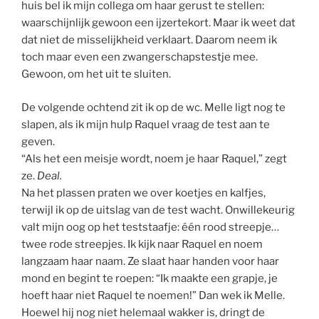
huis bel ik mijn collega om haar gerust te stellen:
waarschijnlijk gewoon een ijzertekort. Maar ik weet dat
dat niet de misselijkheid verklaart. Daarom neem ik
toch maar even een zwangerschapstestje mee.
Gewoon, om het uit te sluiten.
De volgende ochtend zit ik op de wc. Melle ligt nog te
slapen, als ik mijn hulp Raquel vraag de test aan te
geven.
“Als het een meisje wordt, noem je haar Raquel,” zegt
ze.
Deal.
Na het plassen praten we over koetjes en kalfjes,
terwijl ik op de uitslag van de test wacht. Onwillekeurig
valt mijn oog op het teststaafje: één rood streepje…
twee rode streepjes. Ik kijk naar Raquel en noem
langzaam haar naam. Ze slaat haar handen voor haar
mond en begint te roepen: “Ik maakte een grapje, je
hoeft haar niet Raquel te noemen!” Dan wek ik Melle.
Hoewel hij nog niet helemaal wakker is, dringt de