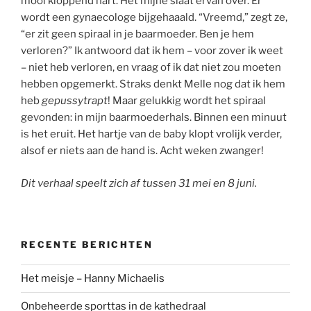
mooi kloppend hart. Het mijne slaat ervan over. Er
wordt een gynaecologe bijgehaaald. “Vreemd,” zegt ze,
“er zit geen spiraal in je baarmoeder. Ben je hem
verloren?” Ik antwoord dat ik hem – voor zover ik weet
– niet heb verloren, en vraag of ik dat niet zou moeten
hebben opgemerkt. Straks denkt Melle nog dat ik hem
heb
gepussytrapt
! Maar gelukkig wordt het spiraal
gevonden: in mijn baarmoederhals. Binnen een minuut
is het eruit. Het hartje van de baby klopt vrolijk verder,
alsof er niets aan de hand is. Acht weken zwanger!
Dit verhaal speelt zich af tussen 31 mei en 8 juni.
RECENTE BERICHTEN
Het meisje – Hanny Michaelis
Onbeheerde sporttas in de kathedraal