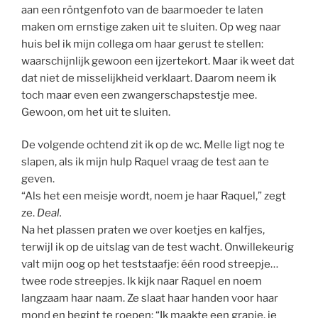
aan een röntgenfoto van de baarmoeder te laten
maken om ernstige zaken uit te sluiten. Op weg naar
huis bel ik mijn collega om haar gerust te stellen:
waarschijnlijk gewoon een ijzertekort. Maar ik weet dat
dat niet de misselijkheid verklaart. Daarom neem ik
toch maar even een zwangerschapstestje mee.
Gewoon, om het uit te sluiten.
De volgende ochtend zit ik op de wc. Melle ligt nog te
slapen, als ik mijn hulp Raquel vraag de test aan te
geven.
“Als het een meisje wordt, noem je haar Raquel,” zegt
ze.
Deal.
Na het plassen praten we over koetjes en kalfjes,
terwijl ik op de uitslag van de test wacht. Onwillekeurig
valt mijn oog op het teststaafje: één rood streepje…
twee rode streepjes. Ik kijk naar Raquel en noem
langzaam haar naam. Ze slaat haar handen voor haar
mond en begint te roepen: “Ik maakte een grapje, je