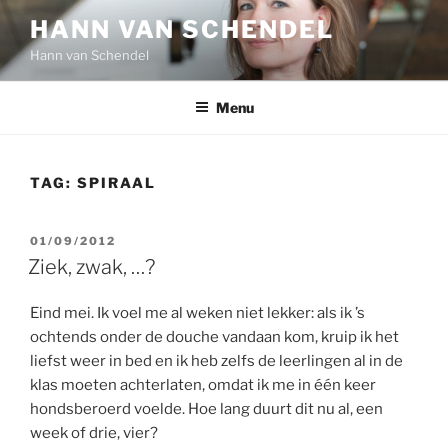
Ga
HANN VAN SCHENDEL
naar
Hann van Schendel
de
inhoud
Menu
TAG:
SPIRAAL
GEPLAATST
01/09/2012
OP
Ziek, zwak, …?
Eind mei. Ik voel me al weken niet lekker: als ik ’s
ochtends onder de douche vandaan kom, kruip ik het
liefst weer in bed en ik heb zelfs de leerlingen al in de
klas moeten achterlaten, omdat ik me in één keer
hondsberoerd voelde. Hoe lang duurt dit nu al, een
week of drie, vier?