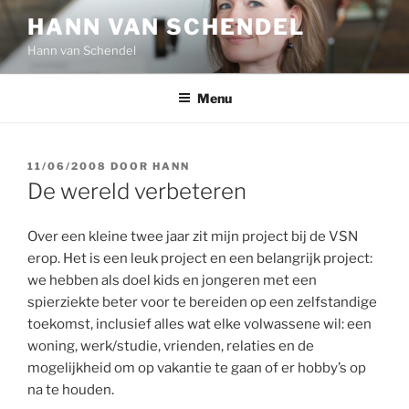
Ga
HANN VAN SCHENDEL
naar
Hann van Schendel
de
inhoud
Menu
GEPLAATST
11/06/2008
DOOR
HANN
OP
De wereld verbeteren
Over een kleine twee jaar zit mijn project bij de VSN
erop. Het is een leuk project en een belangrijk project:
we hebben als doel kids en jongeren met een
spierziekte beter voor te bereiden op een zelfstandige
toekomst, inclusief alles wat elke volwassene wil: een
woning, werk/studie, vrienden, relaties en de
mogelijkheid om op vakantie te gaan of er hobby’s op
na te houden.