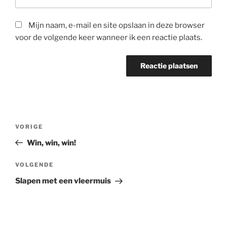
Mijn naam, e-mail en site opslaan in deze browser
voor de volgende keer wanneer ik een reactie plaats.
Bericht
Vorig
VORIGE
navigatie
bericht
Win, win, win!
Volgend
VOLGENDE
bericht
Slapen met een vleermuis