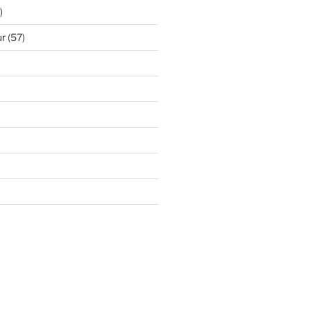
)
ur
(57)