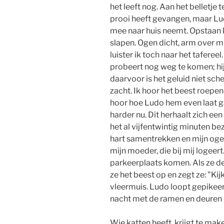
het leeft nog. Aan het belletje t
prooi heeft gevangen, maar Ludo
mee naar huis neemt. Opstaan ka
slapen. Ogen dicht, arm over mi
luister ik toch naar het taferee
probeert nog weg te komen; hij 
daarvoor is het geluid niet sch
zacht. Ik hoor het beest roepen 
hoor hoe Ludo hem even laat ga
harder nu. Dit herhaalt zich een k
het al vijfentwintig minuten bez
hart samentrekken en mijn ogen
mijn moeder, die bij mij logeer
parkeerplaats komen. Als ze d
ze het beest op en zegt ze: "Kij
vleermuis. Ludo loopt gepikeerd
nacht met de ramen en deuren
Wie katten heeft, krijgt te m