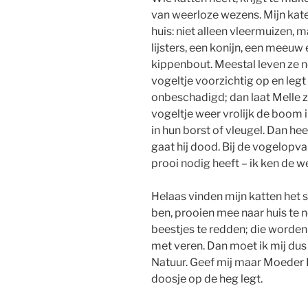
van weerloze wezens. Mijn kate
huis: niet alleen vleermuizen,
lijsters, een konijn, een meeuw
kippenbout. Meestal leven ze nog.
vogeltje voorzichtig op en legt
onbeschadigd; dan laat Melle z
vogeltje weer vrolijk de boom 
in hun borst of vleugel. Dan hee
gaat hij dood. Bij de vogelopv
prooi nodig heeft – ik ken de w
Helaas vinden mijn katten het s
ben, prooien mee naar huis te
beestjes te redden; die worden a
met veren. Dan moet ik mij du
Natuur. Geef mij maar Moeder R
doosje op de heg legt.