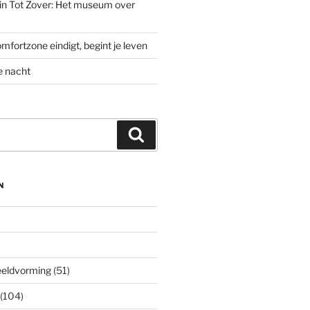
’ in Tot Zover: Het museum over
mfortzone eindigt, begint je leven
e nacht
Zoeken
N
eeldvorming
(51)
(104)