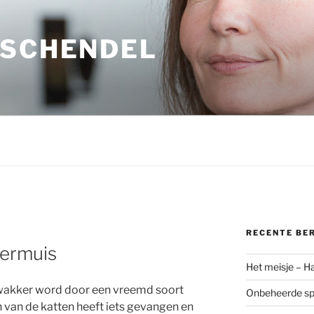
 SCHENDEL
RECENTE BE
eermuis
Het meisje – H
 ik wakker word door een vreemd soort
Onbeheerde spo
n van de katten heeft iets gevangen en