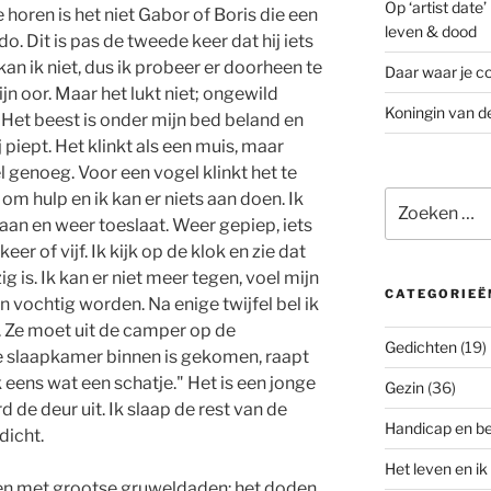
Op ‘artist date
e horen is het niet Gabor of Boris die een
leven & dood
. Dit is pas de tweede keer dat hij iets
n ik niet, dus ik probeer er doorheen te
Daar waar je co
jn oor. Maar het lukt niet; ongewild
Koningin van d
l. Het beest is onder mijn bed beland en
piept. Het klinkt als een muis, maar
el genoeg. Voor een vogel klinkt het te
Zoeken
om hulp en ik kan er niets aan doen. Ik
naar:
an en weer toeslaat. Weer gepiep, iets
eer of vijf. Ik kijk op de klok en zie dat
ig is. Ik kan er niet meer tegen, voel mijn
CATEGORIEË
 vochtig worden. Na enige twijfel bel ik
t. Ze moet uit de camper op de
Gedichten
(19)
e slaapkamer binnen is gekomen, raapt
k eens wat een schatje." Het is een jonge
Gezin
(36)
 de deur uit. Ik slaap de rest van de
Handicap en b
 dicht.
Het leven en ik
aken met grootse gruweldaden: het doden