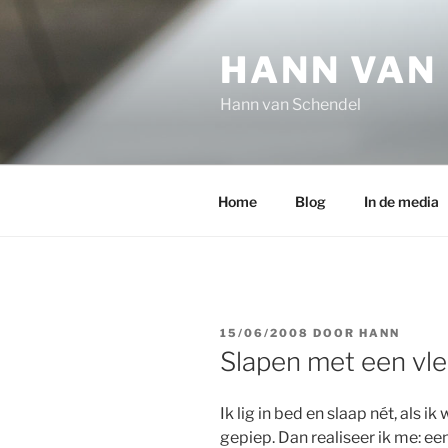
Ga
naar
HANN VAN
de
inhoud
Hann van Schendel
Home
Blog
In de media
GEPLAATST
15/06/2008
DOOR
HANN
OP
Slapen met een vl
Ik lig in bed en slaap nét, als
gepiep. Dan realiseer ik me: ee