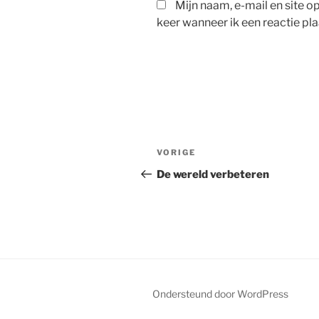
Mijn naam, e-mail en site 
keer wanneer ik een reactie pla
Bericht
Vorig
VORIGE
navigatie
bericht
De wereld verbeteren
Ondersteund door WordPress