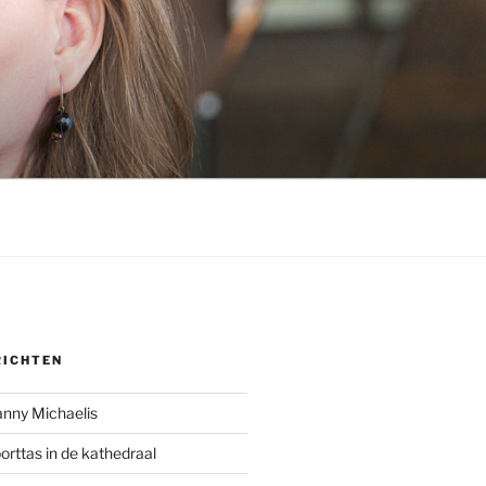
RICHTEN
anny Michaelis
rttas in de kathedraal