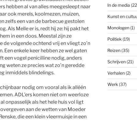
In de media
(22
rs hebben al van alles meegesleept naar
 maar ook merels, koolmezen, muizen,
Kunst en cultu
 en zelfs een van de barbecue gestolen
Monologen
(1)
 Als Melle er is, redt hij ze: hij pakt het
 hem in een doos. Meestal zijn ze
Politiek
(19)
e de volgende ochtend vrij en vliegt zo’n
in. Een enkele keer hebben ze wel gaten
Reizen
(35)
ft een vogel penicilline nodig, anders
Schrijven
(21)
ang weten ze precies wat zo’n geredde
eg inmiddels blindelings.
Verhalen
(2)
Werk
(37)
chijnbaar nodig om vooral als ik alléén
 nemen. ADL’ers komen niet om weerloze
l onpasselijk als het hele huis vol ligt
s overgeven aan de wetten van Moeder
enske, die een klein vleermuisje in een