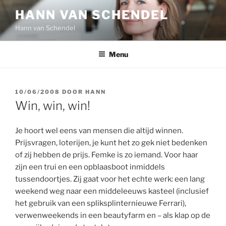
Ga
HANN VAN SCHENDEL
naar
Hann van Schendel
de
inhoud
Menu
GEPLAATST
10/06/2008
DOOR
HANN
OP
Win, win, win!
Je hoort wel eens van mensen die altijd winnen.
Prijsvragen, loterijen, je kunt het zo gek niet bedenken
of zij hebben de prijs. Femke is zo iemand. Voor haar
zijn een trui en een opblaasboot inmiddels
tussendoortjes. Zij gaat voor het echte werk: een lang
weekend weg naar een middeleeuws kasteel (inclusief
het gebruik van een spliksplinternieuwe Ferrari),
verwenweekends in een beautyfarm en – als klap op de