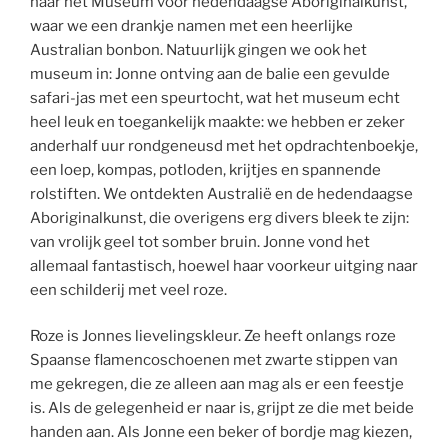
naar het Museum voor hedendaagse Aboriginalkunst,
waar we een drankje namen met een heerlijke
Australian bonbon. Natuurlijk gingen we ook het
museum in: Jonne ontving aan de balie een gevulde
safari-jas met een speurtocht, wat het museum echt
heel leuk en toegankelijk maakte: we hebben er zeker
anderhalf uur rondgeneusd met het opdrachtenboekje,
een loep, kompas, potloden, krijtjes en spannende
rolstiften. We ontdekten Australië en de hedendaagse
Aboriginalkunst, die overigens erg divers bleek te zijn:
van vrolijk geel tot somber bruin. Jonne vond het
allemaal fantastisch, hoewel haar voorkeur uitging naar
een schilderij met veel roze.
Roze is Jonnes lievelingskleur. Ze heeft onlangs roze
Spaanse flamencoschoenen met zwarte stippen van
me gekregen, die ze alleen aan mag als er een feestje
is. Als de gelegenheid er naar is, grijpt ze die met beide
handen aan. Als Jonne een beker of bordje mag kiezen,