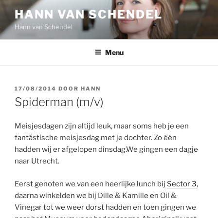
Ga
HANN VAN SCHENDEL
naar
Hann van Schendel
de
inhoud
Menu
GEPLAATST
17/08/2014
DOOR
HANN
OP
Spiderman (m/v)
Meisjesdagen zijn altijd leuk, maar soms heb je een
fantástische meisjesdag met je dochter. Zo één
hadden wij er afgelopen dinsdag.We gingen een dagje
naar Utrecht.
Eerst genoten we van een heerlijke lunch bij
Sector 3
,
daarna winkelden we bij Dille & Kamille en Oil &
Vinegar tot we weer dorst hadden en toen gingen we