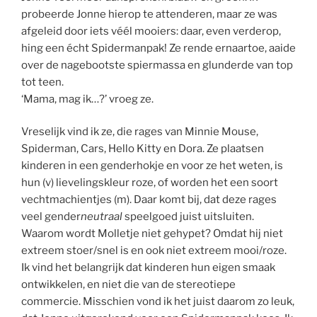
probeerde Jonne hierop te attenderen, maar ze was
afgeleid door iets véél mooiers: daar, even verderop,
hing een écht Spidermanpak! Ze rende ernaartoe, aaide
over de nagebootste spiermassa en glunderde van top
tot teen.
‘Mama, mag ik…?’ vroeg ze.
Vreselijk vind ik ze, die rages van Minnie Mouse,
Spiderman, Cars, Hello Kitty en Dora. Ze plaatsen
kinderen in een genderhokje en voor ze het weten, is
hun (v) lievelingskleur roze, of worden het een soort
vechtmachientjes (m). Daar komt bij, dat deze rages
veel gender
neutraal
speelgoed juist uitsluiten.
Waarom wordt Molletje niet gehypet? Omdat hij niet
extreem stoer/snel is en ook niet extreem mooi/roze.
Ik vind het belangrijk dat kinderen hun eigen smaak
ontwikkelen, en niet die van de stereotiepe
commercie. Misschien vond ik het juist daarom zo leuk,