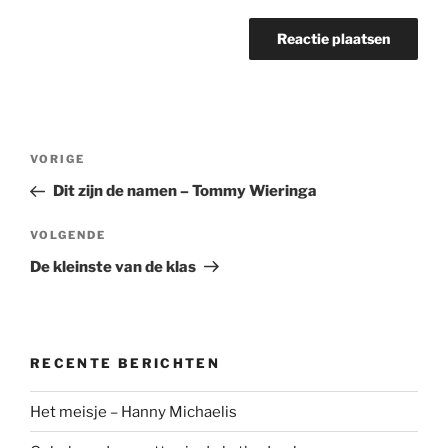
Bericht
Vorig
VORIGE
navigatie
bericht
Dit zijn de namen – Tommy Wieringa
Volgend
VOLGENDE
bericht
De kleinste van de klas
RECENTE BERICHTEN
Het meisje – Hanny Michaelis