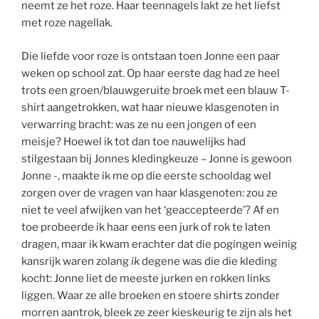
neemt ze het roze. Haar teennagels lakt ze het liefst
met roze nagellak.
Die liefde voor roze is ontstaan toen Jonne een paar
weken op school zat. Op haar eerste dag had ze heel
trots een groen/blauwgeruite broek met een blauw T-
shirt aangetrokken, wat haar nieuwe klasgenoten in
verwarring bracht: was ze nu een jongen of een
meisje? Hoewel ik tot dan toe nauwelijks had
stilgestaan bij Jonnes kledingkeuze – Jonne is gewoon
Jonne -, maakte ik me op die eerste schooldag wel
zorgen over de vragen van haar klasgenoten: zou ze
niet te veel afwijken van het ‘geaccepteerde’? Af en
toe probeerde ik haar eens een jurk of rok te laten
dragen, maar ik kwam erachter dat die pogingen weinig
kansrijk waren zolang
ik
degene was die die kleding
kocht: Jonne liet de meeste jurken en rokken links
liggen. Waar ze alle broeken en stoere shirts zonder
morren aantrok, bleek ze zeer kieskeurig te zijn als het