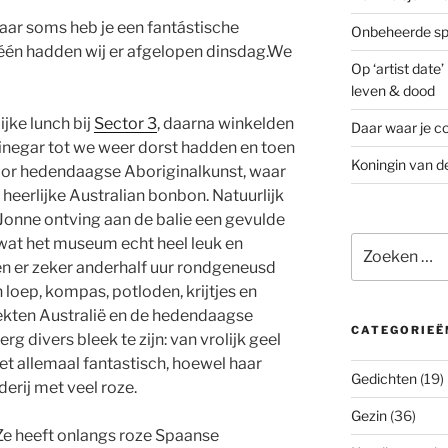
maar soms heb je een fantástische
Onbeheerde spo
 één hadden wij er afgelopen dinsdag.We
Op ‘artist date
leven & dood
jke lunch bij
Sector 3
, daarna winkelden
Daar waar je co
 Vinegar tot we weer dorst hadden en toen
Koningin van d
or hedendaagse Aboriginalkunst, waar
eerlijke Australian bonbon. Natuurlijk
Jonne ontving aan de balie een gevulde
Zoeken
 wat het museum echt heel leuk en
naar:
n er zeker anderhalf uur rondgeneusd
loep, kompas, potloden, krijtjes en
ekten Australië en de hedendaagse
CATEGORIEË
rg divers bleek te zijn: van vrolijk geel
et allemaal fantastisch, hoewel haar
Gedichten
(19)
derij met veel roze.
Gezin
(36)
 Ze heeft onlangs roze Spaanse