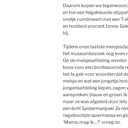
Daarom kopen we tegenwoordig
en toe een felgekleurde stippel
vrolijk combineert met een T-sh
en honderd procent Jonne. Gek 
bij.
Tijdens onze laatste meisjesda
het museumbezoek nog even na
Op de meisjesafdeling werden
koos voor een bordeauxrode rege
het te gek voor woorden dat de
meisje en wat een jongetje hoor
jongensafdeling liepen, zagen 
aanspreken: blauw en groen. Ik
maar ze was afgeleid door iets
een écht Spidermanpak! Ze ren
nagebootste spiermassa en glu
‘Mama, mag ik…?’ vroeg ze.