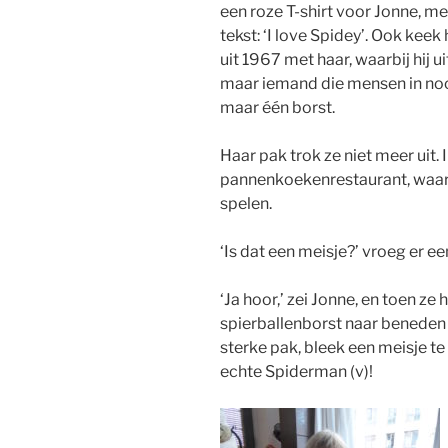
een roze T-shirt voor Jonne, m
tekst: ‘I love Spidey’. Ook kee
uit 1967 met haar, waarbij hij 
maar iemand die mensen in nood
maar één borst.
Haar pak trok ze niet meer uit. I
pannenkoekenrestaurant, waar
spelen.
‘Is dat een meisje?’ vroeg er ee
‘Ja hoor,’ zei Jonne, en toen ze 
spierballenborst naar beneden 
sterke pak, bleek een meisje te z
echte Spiderman (v)!