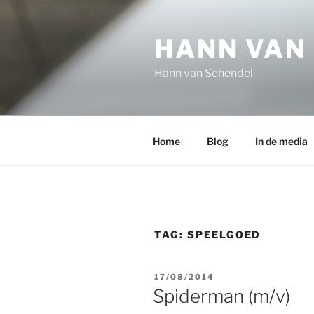
Ga
naar
HANN VAN
de
inhoud
Hann van Schendel
Home
Blog
In de media
TAG:
SPEELGOED
GEPLAATST
17/08/2014
OP
Spiderman (m/v)