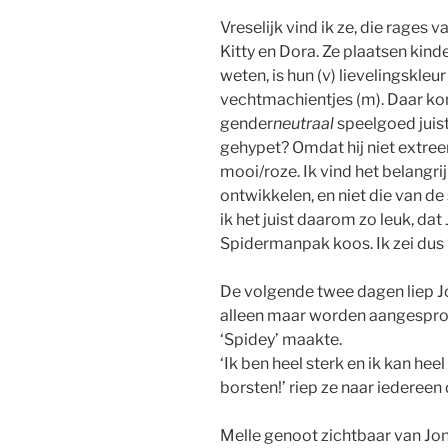
Vreselijk vind ik ze, die rages
Kitty en Dora. Ze plaatsen kind
weten, is hun (v) lievelingskleu
vechtmachientjes (m). Daar kom
gender
neutraal
speelgoed juist
gehypet? Omdat hij niet extree
mooi/roze. Ik vind het belangr
ontwikkelen, en niet die van d
ik het juist daarom zo leuk, da
Spidermanpak koos. Ik zei dus ‘
De volgende twee dagen liep Jo
alleen maar worden aangesprok
‘Spidey’ maakte.
‘Ik ben heel sterk en ik kan he
borsten!’ riep ze naar iedereen 
Melle genoot zichtbaar van Jo