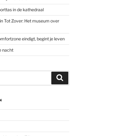
rttas in de kathedraal
’ in Tot Zover: Het museum over
mfortzone eindigt, begint je leven
e nacht
Zoeken
N