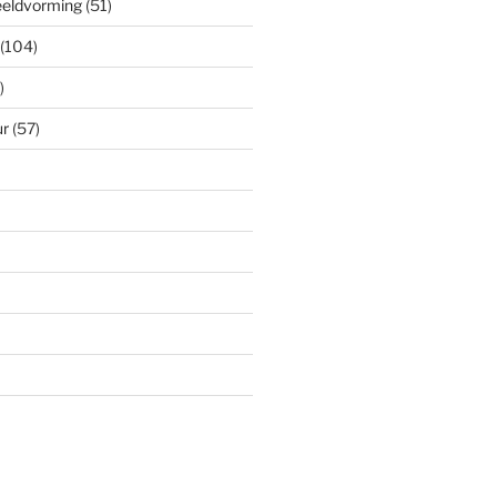
eeldvorming
(51)
(104)
)
ur
(57)