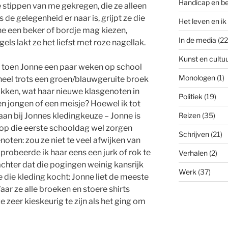
Handicap en b
tippen van me gekregen, die ze alleen
s de gelegenheid er naar is, grijpt ze die
Het leven en ik
e een beker of bordje mag kiezen,
In de media
(22
els lakt ze het liefst met roze nagellak.
Kunst en cultu
an toen Jonne een paar weken op school
Monologen
(1)
 heel trots een groen/blauwgeruite broek
okken, wat haar nieuwe klasgenoten in
Politiek
(19)
en jongen of een meisje? Hoewel ik tot
aan bij Jonnes kledingkeuze – Jonne is
Reizen
(35)
op die eerste schooldag wel zorgen
Schrijven
(21)
oten: zou ze niet te veel afwijken van
probeerde ik haar eens een jurk of rok te
Verhalen
(2)
chter dat die pogingen weinig kansrijk
Werk
(37)
die kleding kocht: Jonne liet de meeste
aar ze alle broeken en stoere shirts
 zeer kieskeurig te zijn als het ging om