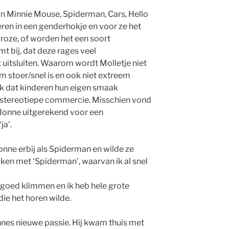
 van Minnie Mouse, Spiderman, Cars, Hello
eren in een genderhokje en voor ze het
r roze, of worden het een soort
t bij, dat deze rages veel
 uitsluiten. Waarom wordt Molletje niet
m stoer/snel is en ook niet extreem
ijk dat kinderen hun eigen smaak
e stereotiepe commercie. Misschien vond
t Jonne uitgerekend voor een
ja’.
nne erbij als Spiderman en wilde ze
en met ‘Spiderman’, waarvan ik al snel
el goed klimmen en ik heb hele grote
die het horen wilde.
nnes nieuwe passie. Hij kwam thuis met