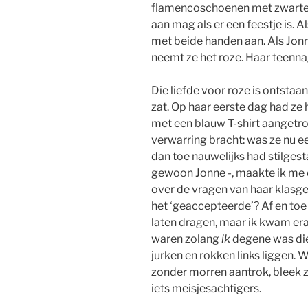
flamencoschoenen met zwarte s
aan mag als er een feestje is. Al
met beide handen aan. Als Jonn
neemt ze het roze. Haar teennag
Die liefde voor roze is ontsta
zat. Op haar eerste dag had ze
met een blauw T-shirt aangetr
verwarring bracht: was ze nu e
dan toe nauwelijks had stilgest
gewoon Jonne -, maakte ik me 
over de vragen van haar klasgen
het ‘geaccepteerde’? Af en toe 
laten dragen, maar ik kwam era
waren zolang
ik
degene was die 
jurken en rokken links liggen. W
zonder morren aantrok, bleek ze
iets meisjesachtigers.