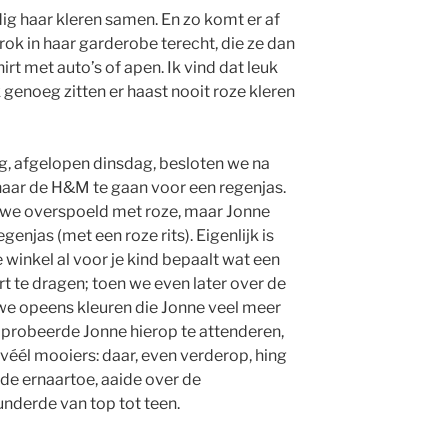
 haar kleren samen. En zo komt er af
rok in haar garderobe terecht, die ze dan
irt met auto’s of apen. Ik vind dat leuk
genoeg zitten er haast nooit roze kleren
g, afgelopen dinsdag, besloten we na
ar de H&M te gaan voor een regenjas.
 we overspoeld met roze, maar Jonne
njas (met een roze rits). Eigenlijk is
 winkel al voor je kind bepaalt wat een
t te dragen; toen we even later over de
we opeens kleuren die Jonne veel meer
 probeerde Jonne hierop te attenderen,
 véél mooiers: daar, even verderop, hing
de ernaartoe, aaide over de
nderde van top tot teen.