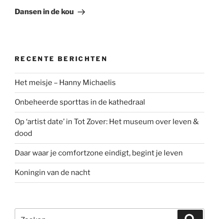
bericht
Dansen in de kou
RECENTE BERICHTEN
Het meisje – Hanny Michaelis
Onbeheerde sporttas in de kathedraal
Op ‘artist date’ in Tot Zover: Het museum over leven &
dood
Daar waar je comfortzone eindigt, begint je leven
Koningin van de nacht
Zoeken
Zoeke