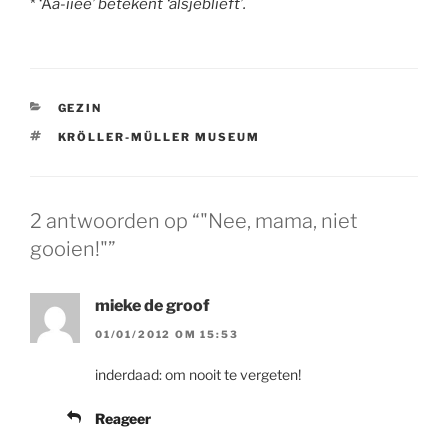
* ‘A
a-iiee’ betekent ‘alsjeblieft’.
CATEGORIEËN
GEZIN
TAGS
KRÖLLER-MÜLLER MUSEUM
2 antwoorden op “"Nee, mama, niet
gooien!"”
mieke de groof
01/01/2012 OM 15:53
inderdaad: om nooit te vergeten!
Reageer