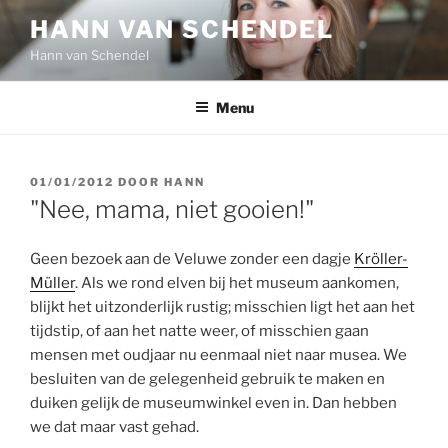
Ga
HANN VAN SCHENDEL
naar
Hann van Schendel
de
inhoud
Menu
GEPLAATST
01/01/2012
DOOR
HANN
OP
"Nee, mama, niet gooien!"
Geen bezoek aan de Veluwe zonder een dagje
Kröller-
Müller
. Als we rond elven bij het museum aankomen,
blijkt het uitzonderlijk rustig; misschien ligt het aan het
tijdstip, of aan het natte weer, of misschien gaan
mensen met oudjaar nu eenmaal niet naar musea. We
besluiten van de gelegenheid gebruik te maken en
duiken gelijk de museumwinkel even in. Dan hebben
we dat maar vast gehad.