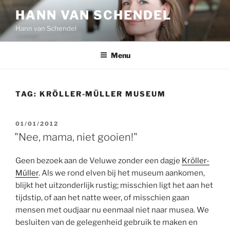
Ga
HANN VAN SCHENDEL
naar
Hann van Schendel
de
inhoud
Menu
TAG:
KRÖLLER-MÜLLER MUSEUM
GEPLAATST
01/01/2012
OP
"Nee, mama, niet gooien!"
Geen bezoek aan de Veluwe zonder een dagje
Kröller-
Müller
. Als we rond elven bij het museum aankomen,
blijkt het uitzonderlijk rustig; misschien ligt het aan het
tijdstip, of aan het natte weer, of misschien gaan
mensen met oudjaar nu eenmaal niet naar musea. We
besluiten van de gelegenheid gebruik te maken en