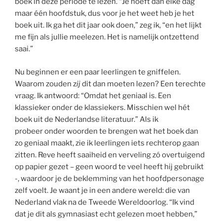
boek in deze periode te lezen. “Je hoeft dan elke dag
maar één hoofdstuk, dus voor je het weet heb je het
boek uit. Ik ga het dit jaar ook doen,” zeg ik, “en het lijkt
me fijn als jullie meelezen. Het is namelijk ontzettend
saai.”
Nu beginnen er een paar leerlingen te gniffelen.
Waarom zouden z
ij
dit dan moeten lezen? Een terechte
vraag. Ik antwoord: “Omdat het geniaal is. Een
klassieker onder de klassiekers. Misschien wel hét
boek uit de Nederlandse literatuur.” Als ik
probeer onder woorden te brengen wat het boek dan
zo geniaal maakt, zie ik leerlingen iets rechterop gaan
zitten. Reve heeft saaiheid en verveling zó overtuigend
op papier gezet – geen woord te veel heeft hij gebruikt
-, waardoor je de beklemming van het hoofdpersonage
zelf voelt. Je waant je in een andere wereld: die van
Nederland vlak na de Tweede Wereldoorlog. “Ik vind
dat je dit als gymnasiast echt gelezen moet hebben,”