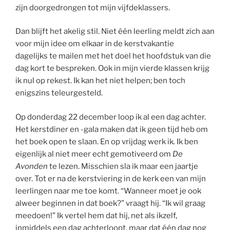
zijn doorgedrongen tot mijn vijfdeklassers.
Dan blijft het akelig stil. Niet één leerling meldt zich aan
voor mijn idee om elkaar in de kerstvakantie
dagelijks te mailen met het doel het hoofdstuk van die
dag kort te bespreken. Ook in mijn vierde klassen krijg
ik nul op rekest. Ik kan het niet helpen; ben toch
enigszins teleurgesteld.
Op donderdag 22 december loop ik al een dag achter.
Het kerstdiner en -gala maken dat ik geen tijd heb om
het boek open te slaan. En op vrijdag werk ik. Ik ben
eigenlijk al niet meer echt gemotiveerd om
De
Avonden
te lezen. Misschien sla ik maar een jaartje
over. Tot er na de kerstviering in de kerk een van mijn
leerlingen naar me toe komt. “Wanneer moet je ook
alweer beginnen in dat boek?” vraagt hij. “Ik wil graag
meedoen!” Ik vertel hem dat hij, net als ikzelf,
inmiddels een dag achterloopt, maar dat één dag nog