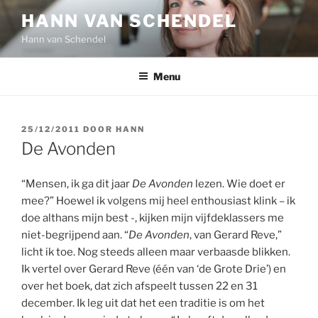
Ga
HANN VAN SCHENDEL
naar
Hann van Schendel
de
inhoud
Menu
GEPLAATST
25/12/2011
DOOR
HANN
OP
De Avonden
“Mensen, ik ga dit jaar
De Avonden
lezen. Wie doet er
mee?” Hoewel ik volgens mij heel enthousiast klink – ik
doe althans mijn best -, kijken mijn vijfdeklassers me
niet-begrijpend aan. “
De Avonden
, van Gerard Reve,”
licht ik toe. Nog steeds alleen maar verbaasde blikken.
Ik vertel over Gerard Reve (één van ‘de Grote Drie’) en
over het boek, dat zich afspeelt tussen 22 en 31
december. Ik leg uit dat het een traditie is om het