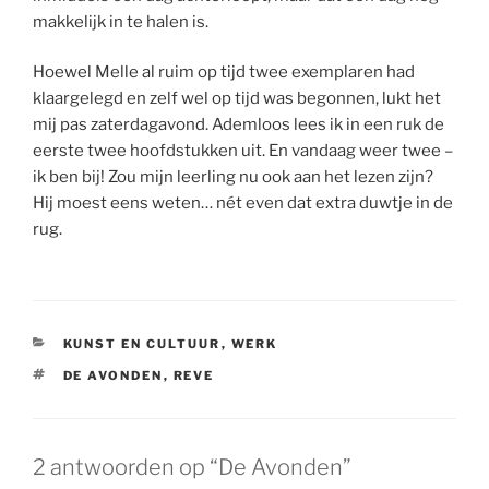
makkelijk in te halen is.
Hoewel Melle al ruim op tijd twee exemplaren had
klaargelegd en zelf wel op tijd was begonnen, lukt het
mij pas zaterdagavond. Ademloos lees ik in een ruk de
eerste twee hoofdstukken uit. En vandaag weer twee –
ik ben bij! Zou mijn leerling nu ook aan het lezen zijn?
Hij moest eens weten… nét even dat extra duwtje in de
rug.
CATEGORIEËN
KUNST EN CULTUUR
,
WERK
TAGS
DE AVONDEN
,
REVE
2 antwoorden op “De Avonden”