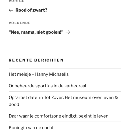
Vorig
VORIGE
navigatie
bericht
Rood of zwart?
Volgend
VOLGENDE
bericht
"Nee, mama, niet gooien!"
RECENTE BERICHTEN
Het meisje – Hanny Michaelis
Onbeheerde sporttas in de kathedraal
Op ‘artist date’ in Tot Zover: Het museum over leven &
dood
Daar waar je comfortzone eindigt, begint je leven
Koningin van de nacht