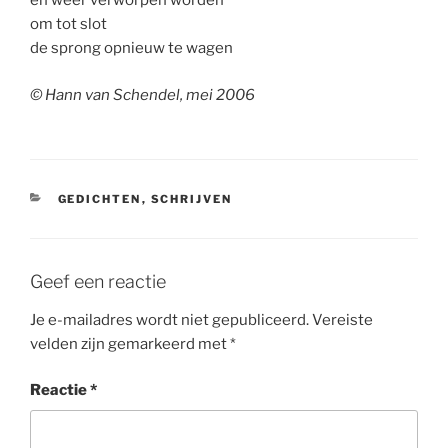
en weer verworpen worden
om tot slot
de sprong opnieuw te wagen
© Hann van Schendel, mei 2006
CATEGORIEËN
GEDICHTEN
,
SCHRIJVEN
Geef een reactie
Je e-mailadres wordt niet gepubliceerd.
Vereiste
velden zijn gemarkeerd met
*
Reactie
*