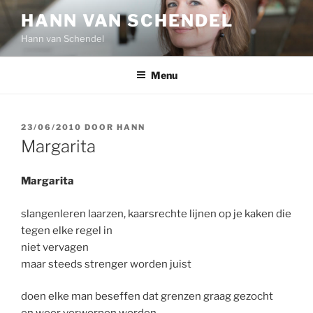
Ga
HANN VAN SCHENDEL
naar
Hann van Schendel
de
inhoud
Menu
GEPLAATST
23/06/2010
DOOR
HANN
OP
Margarita
Margarita
slangenleren laarzen, kaarsrechte lijnen op je kaken die
tegen elke regel in
niet vervagen
maar steeds strenger worden juist
doen elke man beseffen dat grenzen graag gezocht