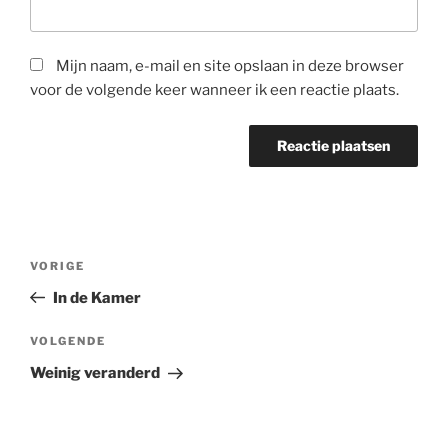
Mijn naam, e-mail en site opslaan in deze browser
voor de volgende keer wanneer ik een reactie plaats.
Bericht
Vorig
VORIGE
navigatie
bericht
In de Kamer
Volgend
VOLGENDE
bericht
Weinig veranderd