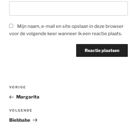
Mijn naam, e-mail en site opslaan in deze browser
voor de volgende keer wanneer ik een reactie plaats.
Bericht
Vorig
VORIGE
navigatie
bericht
Margarita
Volgend
VOLGENDE
bericht
Biebbabe