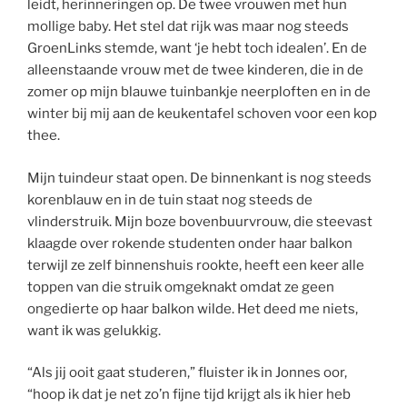
leidt, herinneringen op. De twee vrouwen met hun
mollige baby. Het stel dat rijk was maar nog steeds
GroenLinks stemde, want ‘je hebt toch idealen’. En de
alleenstaande vrouw met de twee kinderen, die in de
zomer op mijn blauwe tuinbankje neerploften en in de
winter bij mij aan de keukentafel schoven voor een kop
thee.
Mijn tuindeur staat open. De binnenkant is nog steeds
korenblauw en in de tuin staat nog steeds de
vlinderstruik. Mijn boze bovenbuurvrouw, die steevast
klaagde over rokende studenten onder haar balkon
terwijl ze zelf binnenshuis rookte, heeft een keer alle
toppen van die struik omgeknakt omdat ze geen
ongedierte op haar balkon wilde. Het deed me niets,
want ik was gelukkig.
“Als jij ooit gaat studeren,” fluister ik in Jonnes oor,
“hoop ik dat je net zo’n fijne tijd krijgt als ik hier heb