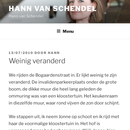
Ga
HANN VAN SCHENDEL
naar
Hann van Schendel
de
inhoud
Menu
GEPLAATST
13/07/2010
DOOR
HANN
OP
Weinig veranderd
We rijden de Bogaardenstraat in. Er lijkt weinig te zijn
veranderd. De invalidenparkeerplaats onder de grote
boom, de dikke muur die heel lang geleden de
ommuring was van een kloostertuin. Het keukenraam
in diezelfde muur, waar rond vijven de zon door schijnt.
We stappen uit, ik neem Jonne op schoot en ik rijd met
haar de voormalige kloostertuin in. Het hof is