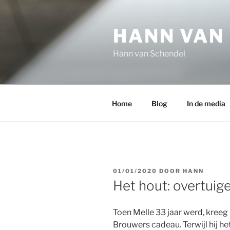
Ga
naar
HANN VAN
de
inhoud
Hann van Schendel
Home
Blog
In de media
GEPLAATST
01/01/2020
DOOR
HANN
OP
Het hout: overtuig
Toen Melle 33 jaar werd, kreeg
Brouwers cadeau. Terwijl hij he