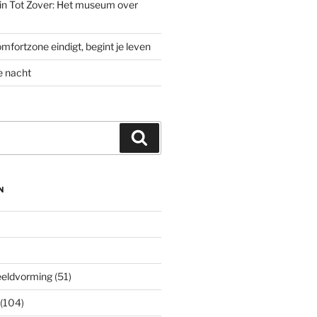
’ in Tot Zover: Het museum over
mfortzone eindigt, begint je leven
e nacht
Zoeken
N
eeldvorming
(51)
(104)