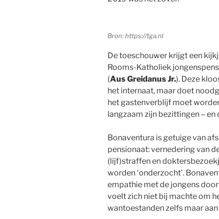
Bron: https://tga.nl
De toeschouwer krijgt een kijk
Rooms-Katholiek jongenspens
(
Aus Greidanus Jr.
). Deze kloo
het internaat, maar doet noodg
het gastenverblijf moet worde
langzaam zijn bezittingen – en d
Bonaventura is getuige van af
pensionaat: vernedering van de
(lijf)straffen en doktersbezoek
worden ‘onderzocht’. Bonaventu
empathie met de jongens door
voelt zich niet bij machte om he
wantoestanden zelfs maar aan d