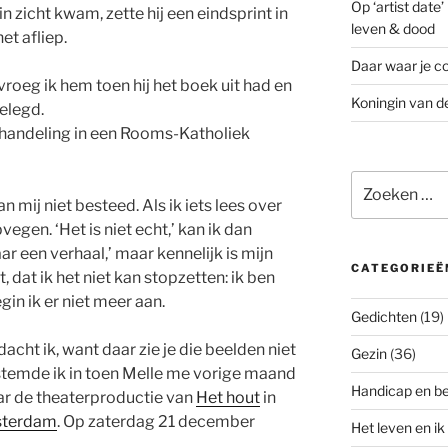
Op ‘artist date
n zicht kwam, zette hij een eindsprint in
leven & dood
et afliep.
Daar waar je co
vroeg ik hem toen hij het boek uit had en
Koningin van d
elegd.
shandeling in een Rooms-Katholiek
Zoeken
naar:
 mij niet besteed. Als ik iets lees over
egen. ‘Het is niet echt,’ kan ik dan
ar een verhaal,’ maar kennelijk is mijn
CATEGORIEË
dat ik het niet kan stopzetten: ik ben
in ik er niet meer aan.
Gedichten
(19)
dacht ik, want daar zie je die beelden niet
Gezin
(36)
s stemde ik in toen Melle me vorige maand
Handicap en b
r de theaterproductie van
Het hout
in
msterdam
. Op zaterdag 21 december
Het leven en ik