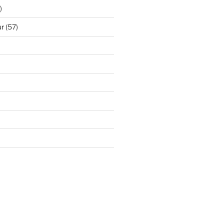
)
ur
(57)