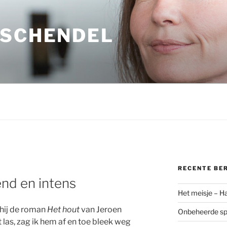
 SCHENDEL
RECENTE BE
end en intens
Het meisje – H
 hij de roman
Het hout
van Jeroen
Onbeheerde spo
t las, zag ik hem af en toe bleek weg