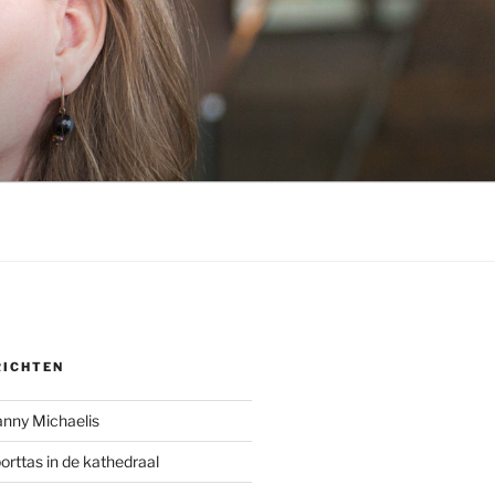
RICHTEN
anny Michaelis
rttas in de kathedraal