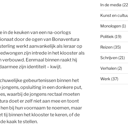
In de media
(22
Kunst en cultu
Monologen
(1)
je in de keuken van een na-oorlogs
Politiek
(19)
ionaat door de ogen van Bonaventura
sterling werkt aanvankelijk als leraar op
Reizen
(35)
edwongen zijn intrede in het klooster als
Schrijven
(21)
n verbouwd. Eenmaal binnen raakt hij
aarmee zijn identiteit – kwijt.
Verhalen
(2)
Werk
(37)
schuwelijke gebeurtenissen binnen het
 jongens, opsluiting in een donkere put,
jes, waarbij de jongens rectaal moeten
ra doet er zelf niet aan mee en toont
 hen bij hun voornaam te noemen, maar
t tij binnen het klooster te keren, of de
e kaak te stellen.