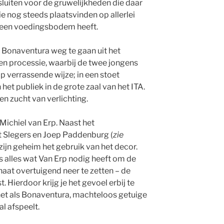
luiten voor de gruwelijkheden die daar
 nog steeds plaatsvinden op allerlei
 een voedingsbodem heeft.
 Bonaventura weg te gaan uit het
 een processie, waarbij de twee jongens
op verrassende wijze; in een stoet
het publiek in de grote zaal van het ITA.
n zucht van verlichting.
 Michiel van Erp. Naast het
t Slegers en Joep Paddenburg (
zie
s zijn geheim het gebruik van het decor.
s alles wat Van Erp nodig heeft om de
aat overtuigend neer te zetten – de
 Hierdoor krijg je het gevoel erbij te
, net als Bonaventura, machteloos getuige
al afspeelt.