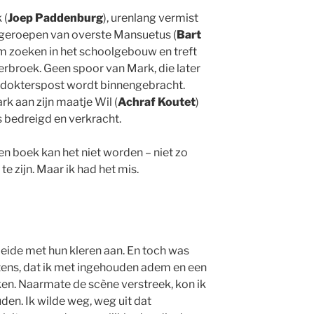
 (
Joep Paddenburg
), urenlang vermist
s geroepen van overste Mansuetus (
Bart
m zoeken in het schoolgebouw en treft
erbroek. Geen spoor van Mark, die later
 dokterspost wordt binnengebracht.
k aan zijn maatje Wil (
Achraf Koutet
)
s bedreigd en verkracht.
en boek kan het niet worden – niet zo
te zijn. Maar ik had het mis.
eide met hun kleren aan. En toch was
tens, dat ik met ingehouden adem en een
ken. Naarmate de scène verstreek, kon ik
den. Ik wilde weg, weg uit dat