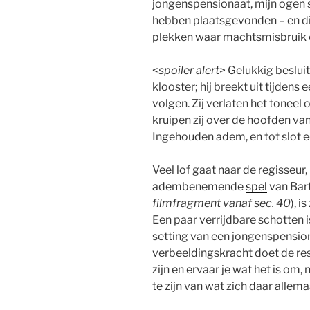
jongenspensionaat, mijn ogen s
hebben plaatsgevonden – en die
plekken waar machtsmisbruik
<
spoiler alert>
Gelukkig besluit
klooster; hij breekt uit tijdens
volgen. Zij verlaten het toneel 
kruipen zij over de hoofden van 
Ingehouden adem, en tot slot ee
Veel lof gaat naar de regisseur,
adembenemende
spel
van Bar
filmfragment vanaf sec. 40
), i
Een paar verrijdbare schotten i
setting van een jongenspension
verbeeldingskracht doet de rest.
zijn en ervaar je wat het is om
te zijn van wat zich daar allema