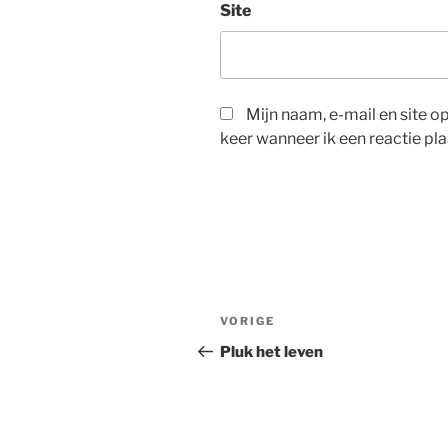
Site
Mijn naam, e-mail en site 
keer wanneer ik een reactie pla
Bericht
Vorig
VORIGE
navigatie
bericht
Pluk het leven