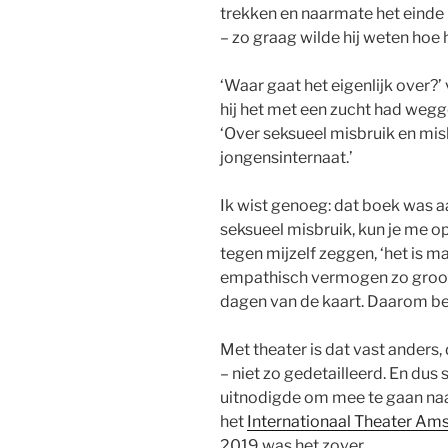
trekken en naarmate het einde i
– zo graag wilde hij weten hoe h
‘Waar gaat het eigenlijk over?’ 
hij het met een zucht had wegg
‘Over seksueel misbruik en mi
jongensinternaat.’
Ik wist genoeg: dat boek was aan
seksueel misbruik, kun je me opv
tegen mijzelf zeggen, ‘het is ma
empathisch vermogen zo groot, 
dagen van de kaart. Daarom beg
Met theater is dat vast anders, 
– niet zo gedetailleerd. En du
uitnodigde om mee te gaan naa
het
Internationaal Theater A
2019 was het zover.