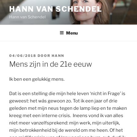
Ga
HANN VAN SCHENDEL
naar
Hann van Schendel
de
inhoud
Menu
GEPLAATST
04/06/2018
DOOR
HANN
OP
Mens zijn in de 21e eeuw
Ik ben een gelukkig mens.
Dat is een stelling die mijn hele leven ‘nicht in Frage’ is
geweest: het wás gewoon zo. Tot ik een jaar of drie
geleden met mijn neus tegen de lamp liep en te maken
kreeg met een interne crisis. Ineens vond ik van alles
niet meer vanzelfsprekend: mijn werk, mijn uiterlijk,
mijn betrokkenheid bij de wereld om me heen. Of het