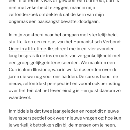
een midlifecrisis was of ‘gewoon’ een burn-out, durf ik
niet met zekerheid te zeggen, maar in mijn
zelfonderzoek ontdekte ik dat de kern van mijn
ongemak een basisangst bevatte: doodgaan.
In mijn zoektocht naar het omgaan met sterfelijkheid,
stuitte ik op een cursus van het Humanistisch Verbond:
Once in a liftetime
. Ik schreef me in en vier avonden
lang besprak ik de ins en outs van vergankelijkheid met
een groep gelijkgeïnteresseerden. We maakten een
Curriculum Illusione, waarin we fantaseerden over de
jaren die we nog voor ons hadden. De cursus bood me
nieuw, zelfontdekt perspectief en vooral ook berusting
over het feit dat het leven eindig is – en juist daarom zo
waardevol.
Inmiddels is dat twee jaar geleden en roept dit nieuwe
levensperspectief ook weer nieuwe vragen op: hoe kun
je werkelijk betrokken zijn bij de mensen om je heen,