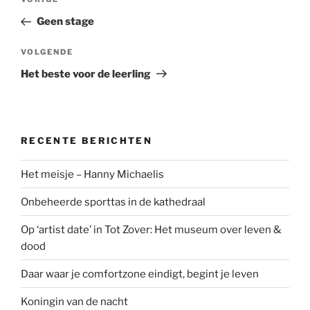
Vorig
navigatie
bericht
Geen stage
Volgend
VOLGENDE
bericht
Het beste voor de leerling
RECENTE BERICHTEN
Het meisje – Hanny Michaelis
Onbeheerde sporttas in de kathedraal
Op ‘artist date’ in Tot Zover: Het museum over leven &
dood
Daar waar je comfortzone eindigt, begint je leven
Koningin van de nacht