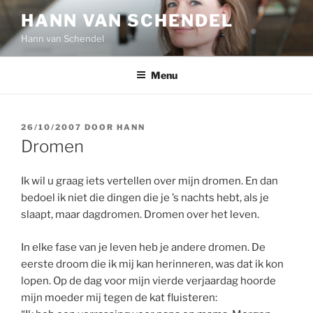
Ga
HANN VAN SCHENDEL
naar
Hann van Schendel
de
inhoud
Menu
GEPLAATST
26/10/2007
DOOR
HANN
OP
Dromen
Ik wil u graag iets vertellen over mijn dromen. En dan
bedoel ik niet die dingen die je ’s nachts hebt, als je
slaapt, maar dagdromen. Dromen over het leven.
In elke fase van je leven heb je andere dromen. De
eerste droom die ik mij kan herinneren, was dat ik kon
lopen. Op de dag voor mijn vierde verjaardag hoorde
mijn moeder mij tegen de kat fluisteren: