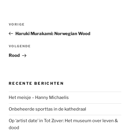
Bericht
Vorig
VORIGE
navigatie
bericht
Haruki Murakami: Norwegian Wood
Volgend
VOLGENDE
bericht
Rood
RECENTE BERICHTEN
Het meisje – Hanny Michaelis
Onbeheerde sporttas in de kathedraal
Op ‘artist date’ in Tot Zover: Het museum over leven &
dood