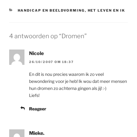
CATEGORIEËN
HANDICAP EN BEELDVORMING
,
HET LEVEN EN IK
4 antwoorden op “Dromen”
Nicole
26/10/2007 OM 18:37
En dit is nou precies waarom ik zo veel
bewondering voor je heb! Ik wou dat meer mensen
hun dromen zo achterna gingen als jij! :-)
Liefs!
Reageer
Mieke.