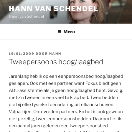
Ga
HANN VAN SCHENDEL
naar
Hann van Schendel
de
inhoud
Menu
GEPLAATST
19/01/2009
DOOR
HANN
OP
Tweepersoons hoog/laagbed
Jarenlang heb ik op een eenpersoonsbed hoog/laagbed
geslapen. Ook met een partner, want Fokus biedt geen
ADL-assistentie als je geen hoog/laagbed hebt. Gevolg:
met z’n tweeën in een veel te krap bed. Twee bedden
die bij elke fysieke toenadering uit elkaar schuiven.
Valpartijen. Ontevreden partners. En het is ook gewoon
niet gezellig, twee eenpersoonsbedden. Daarom liet ik
een aantal jaren geleden een tweepersoonsbed