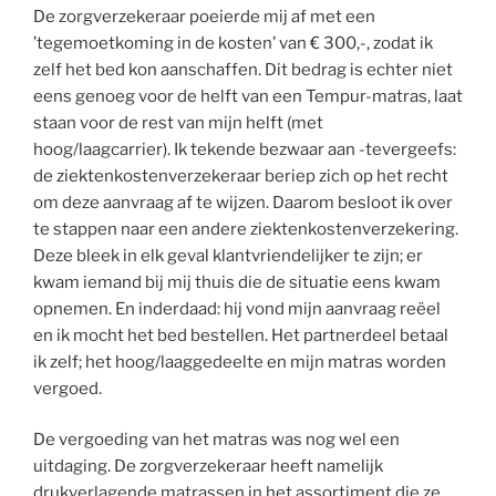
De zorgverzekeraar poeierde mij af met een
’tegemoetkoming in de kosten’ van € 300,-, zodat ik
zelf het bed kon aanschaffen. Dit bedrag is echter niet
eens genoeg voor de helft van een Tempur-matras, laat
staan voor de rest van mijn helft (met
hoog/laagcarrier). Ik tekende bezwaar aan -tevergeefs:
de ziektenkostenverzekeraar beriep zich op het recht
om deze aanvraag af te wijzen. Daarom besloot ik over
te stappen naar een andere ziektenkostenverzekering.
Deze bleek in elk geval klantvriendelijker te zijn; er
kwam iemand bij mij thuis die de situatie eens kwam
opnemen. En inderdaad: hij vond mijn aanvraag reëel
en ik mocht het bed bestellen. Het partnerdeel betaal
ik zelf; het hoog/laaggedeelte en mijn matras worden
vergoed.
De vergoeding van het matras was nog wel een
uitdaging. De zorgverzekeraar heeft namelijk
drukverlagende matrassen in het assortiment die ze