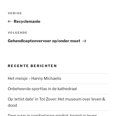
Bericht
Vorig
VORIGE
navigatie
bericht
Recyclemanie
Volgend
VOLGENDE
bericht
Gehandicaptenvervoer op/onder maat
RECENTE BERICHTEN
Het meisje – Hanny Michaelis
Onbeheerde sporttas in de kathedraal
Op ‘artist date’ in Tot Zover: Het museum over leven &
dood
Daar waar je comfortzone eindigt, begint je leven