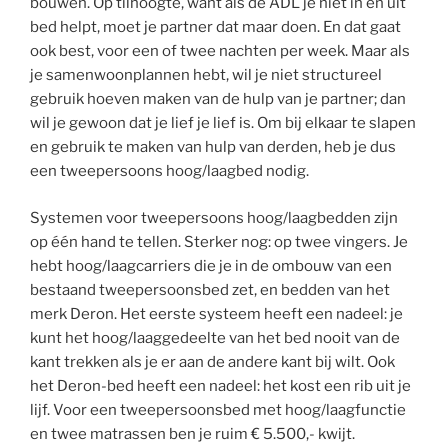
bouwen. Op tilhoogte, want als de ADL je niet in en uit
bed helpt, moet je partner dat maar doen. En dat gaat
ook best, voor een of twee nachten per week. Maar als
je samenwoonplannen hebt, wil je niet structureel
gebruik hoeven maken van de hulp van je partner; dan
wil je gewoon dat je lief je lief is. Om bij elkaar te slapen
en gebruik te maken van hulp van derden, heb je dus
een tweepersoons hoog/laagbed nodig.
Systemen voor tweepersoons hoog/laagbedden zijn
op één hand te tellen. Sterker nog: op twee vingers. Je
hebt hoog/laagcarriers die je in de ombouw van een
bestaand tweepersoonsbed zet, en bedden van het
merk Deron. Het eerste systeem heeft een nadeel: je
kunt het hoog/laaggedeelte van het bed nooit van de
kant trekken als je er aan de andere kant bij wilt. Ook
het Deron-bed heeft een nadeel: het kost een rib uit je
lijf. Voor een tweepersoonsbed met hoog/laagfunctie
en twee matrassen ben je ruim € 5.500,- kwijt.