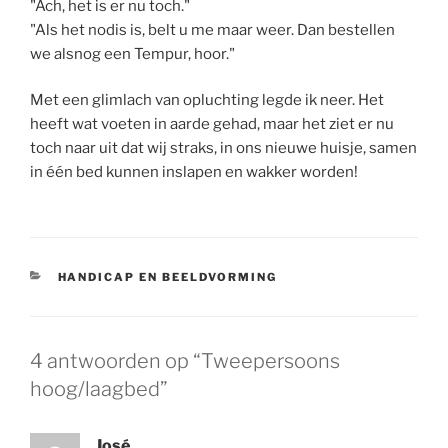
"Ach, het is er nu toch."
"Als het nodis is, belt u me maar weer. Dan bestellen
we alsnog een Tempur, hoor."
Met een glimlach van opluchting legde ik neer. Het
heeft wat voeten in aarde gehad, maar het ziet er nu
toch naar uit dat wij straks, in ons nieuwe huisje, samen
in één bed kunnen inslapen en wakker worden!
CATEGORIEËN
HANDICAP EN BEELDVORMING
4 antwoorden op “Tweepersoons
hoog/laagbed”
José