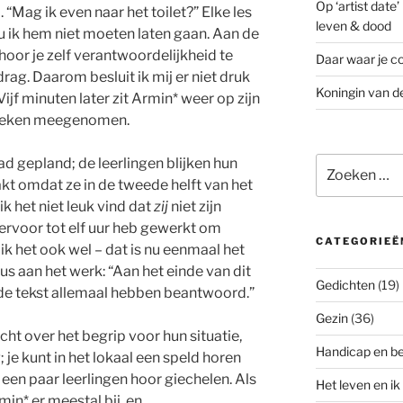
Op ‘artist date
 “Mag ik even naar het toilet?” Elke les
leven & dood
zou ik hem niet moeten laten gaan. Aan de
hoor je zelf verantwoordelijkheid te
Daar waar je co
ag. Daarom besluit ik mij er niet druk
Koningin van d
Vijf minuten later zit Armin* weer op zijn
n boeken meegenomen.
Zoeken
ad gepland; de leerlingen blijken hun
naar:
t omdat ze in de tweede helft van het
k het niet leuk vind dat
zij
niet zijn
rvoor tot elf uur heb gewerkt om
CATEGORIEË
 ik het ook wel – dat is nu eenmaal het
dus aan het werk: “Aan het einde van dit
Gedichten
(19)
j de tekst allemaal hebben beantwoord.”
Gezin
(36)
cht over het begrip voor hun situatie,
Handicap en b
 je kunt in het lokaal een speld horen
r, een paar leerlingen hoor giechelen. Als
Het leven en ik
min* er meestal bij, en