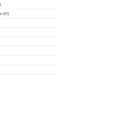
)
ur
(57)