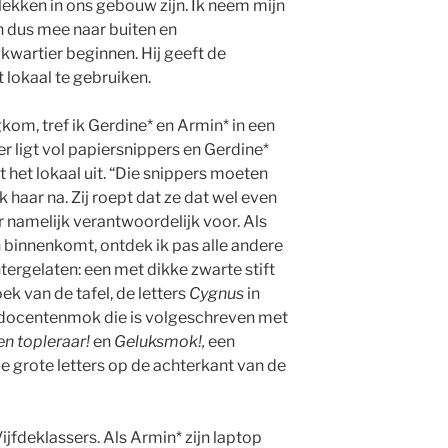
kken in ons gebouw zijn. Ik neem mijn
dus mee naar buiten en
lkwartier beginnen. Hij geeft de
lokaal te gebruiken.
ugkom, tref ik Gerdine* en Armin* in een
er ligt vol papiersnippers en Gerdine*
t het lokaal uit. “Die snippers moeten
haar na. Zij roept dat ze dat wel even
r namelijk verantwoordelijk voor. Als
 binnenkomt, ontdek ik pas alle andere
ergelaten: een met dikke zwarte stift
 van de tafel, de letters
Cygnus
in
 docentenmok die is volgeschreven met
en topleraar!
en
Geluksmok!,
een
le grote letters op de achterkant van de
ijfdeklassers. Als Armin* zijn laptop