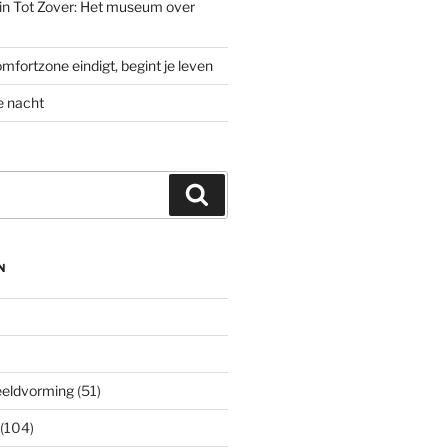
’ in Tot Zover: Het museum over
mfortzone eindigt, begint je leven
e nacht
Zoeken
N
eeldvorming
(51)
(104)