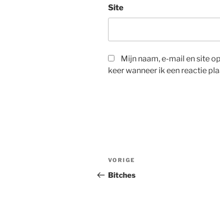
Site
Mijn naam, e-mail en site 
keer wanneer ik een reactie pla
Bericht
Vorig
VORIGE
navigatie
bericht
Bitches