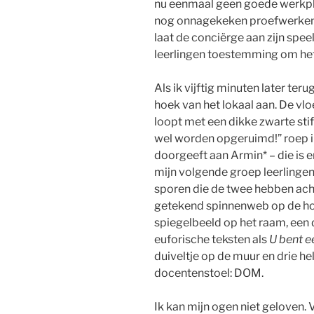
nu eenmaal geen goede werkple
nog onnagekeken proefwerken 
laat de conciërge aan zijn spee
leerlingen toestemming om het 
Als ik vijftig minuten later ter
hoek van het lokaal aan. De vlo
loopt met een dikke zwarte stif
wel worden opgeruimd!” roep ik 
doorgeeft aan Armin* – die is e
mijn volgende groep leerlingen
sporen die de twee hebben acht
getekend spinnenweb op de hoek
spiegelbeeld op het raam, een
euforische teksten als
U bent e
duiveltje op de muur en drie he
docentenstoel: DOM.
Ik kan mijn ogen niet geloven. V