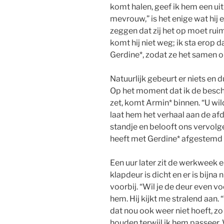
komt halen, geef ik hem een uit
mevrouw,” is het enige wat hij e
zeggen dat zij het op moet rui
komt hij niet weg; ik sta erop d
Gerdine*, zodat ze het samen
Natuurlijk gebeurt er niets en d
Op het moment dat ik de besch
zet, komt Armin* binnen. “U wild
laat hem het verhaal aan de afde
standje en belooft ons vervolge
heeft met Gerdine* afgestemd 
Een uur later zit de werkweek e
klapdeur is dicht en er is bij
voorbij. “Wil je de deur even v
hem. Hij kijkt me stralend aan.
dat nou ook weer niet hoeft, zo
houden terwijl ik hem passeer