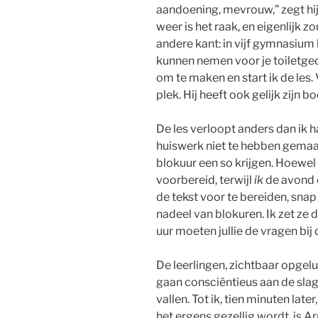
aandoening, mevrouw,” zegt hij.
weer is het raak, en eigenlijk 
andere kant: in vijf gymnasium 
kunnen nemen voor je toiletgedr
om te maken en start ik de les. 
plek. Hij heeft ook gelijk zij
De les verloopt anders dan ik h
huiswerk niet te hebben gemaak
blokuur een so krijgen. Hoewel i
voorbereid, terwijl
ik
de avond e
de tekst voor te bereiden, snap
nadeel van blokuren. Ik zet ze 
uur moeten jullie de vragen bi
De leerlingen, zichtbaar opgelu
gaan consciëntieus aan de slag;
vallen. Tot ik, tien minuten late
het ergens gezellig wordt, is Ar