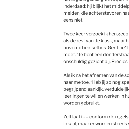
inderdaad: hij blijkt het midd
meiden, die achterstevoren naa
eens niet.
Twee keer verzoek ik hen geco
als de rest van de klas -, maar 
boven arbeidsethos. Gerdine* b
moet. “Je bent een donderstraal,
onschuldig gezicht bij. Precies
Als ik na het afnemen van de so
naar me toe. “Heb jij zo nog spe
begrijpend aankijk, verduidelijkt 
leerlingen te willen werken in 
worden gebruikt.
Zelf laat ik – conform de regel
lokaal, maar er worden steeds