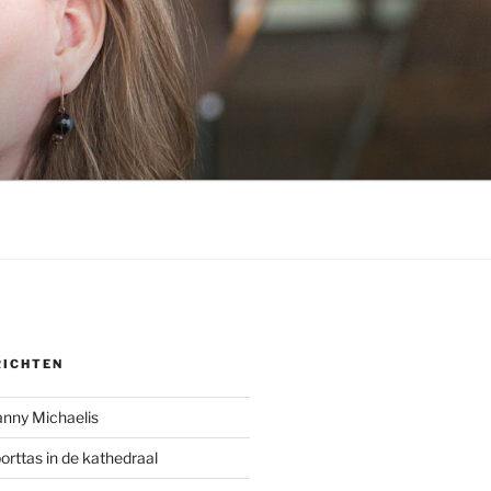
RICHTEN
anny Michaelis
rttas in de kathedraal