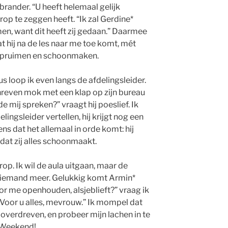
brander. “U heeft helemaal gelijk
rop te zeggen heeft. “Ik zal Gerdine*
men, want dit heeft zij gedaan.” Daarmee
at hij na de les naar me toe komt, mét
 opruimen en schoonmaken.
us loop ik even langs de afdelingsleider.
reven mok met een klap op zijn bureau
e mij spreken?” vraagt hij poeslief. Ik
lingsleider vertellen, hij krijgt nog een
ns dat het allemaal in orde komt: hij
dat zij alles schoonmaakt.
rop. Ik wil de aula uitgaan, maar de
na niemand meer. Gelukkig komt Armin*
oor me openhouden, alsjeblieft?” vraag ik
 “Voor u alles, mevrouw.” Ik mompel dat
 overdreven, en probeer mijn lachen in te
. Weekend!