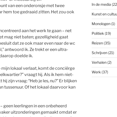
In de media
(22
elpunt van een onderonsje met twee
r hem toe gedraaid zitten. Het zou ook
Kunst en cultu
Monologen
(1)
ncentreerd aan het werk te gaan – net
Politiek
(19)
het mag niet baten; gezelligheid gaat
esluit dat ze ook maar even naar de wc
Reizen
(35)
” antwoord ik. Ze trekt er een ultra-
Schrijven
(21)
 daarop doelde ik.
Verhalen
(2)
 mijn lokaal verlaat, komt de conciërge
Werk
(37)
elkwartier?” vraagt hij. Als ik hem niet-
hij zijn vraag: “Heb je les, nu?” Er blijken
hun tussenuur. Of het lokaal daarvoor kan
s – geen leerlingen in een onbeheerd
 vaker uitzonderingen gemaakt omdat er