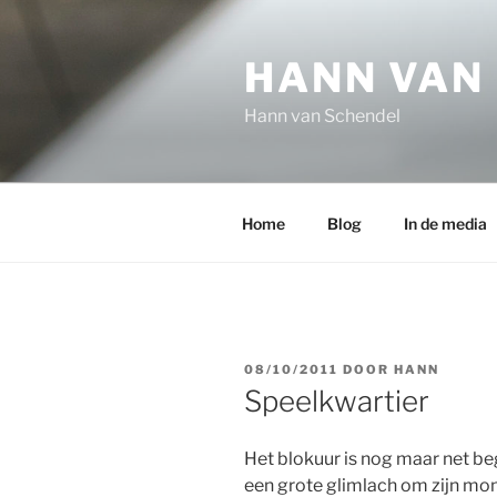
Ga
naar
HANN VAN
de
inhoud
Hann van Schendel
Home
Blog
In de media
GEPLAATST
08/10/2011
DOOR
HANN
OP
Speelkwartier
Het blokuur is nog maar net be
een grote glimlach om zijn mon