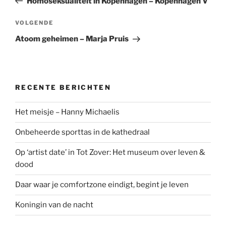
Homoseksualiteit in Kopenhagen – Kopenhagen V
Volgend
VOLGENDE
bericht
Atoom geheimen – Marja Pruis
RECENTE BERICHTEN
Het meisje – Hanny Michaelis
Onbeheerde sporttas in de kathedraal
Op ‘artist date’ in Tot Zover: Het museum over leven &
dood
Daar waar je comfortzone eindigt, begint je leven
Koningin van de nacht