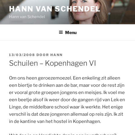
Ga
HANN VAN SCHENDEL
naar
Hann van Schendel
de
inhoud
Menu
GEPLAATST
13/03/2008
DOOR
HANN
OP
Schuilen – Kopenhagen VI
Om ons heen geroezemoezel. Een enkeling zit alleen
een biertje te drinken aan de bar, maar voor de rest zijn
er vooral grote groepen jongens en meisjes. Ik voel me
een beetje alsof ik weer door de gangen rijd van Lek en
Linge, de middelbare school waar ik werkte. Het enige
verschil is dat deze jongeren allemaal op reis zijn. Ik zit
in de kantine van het hostel in Kopenhagen.