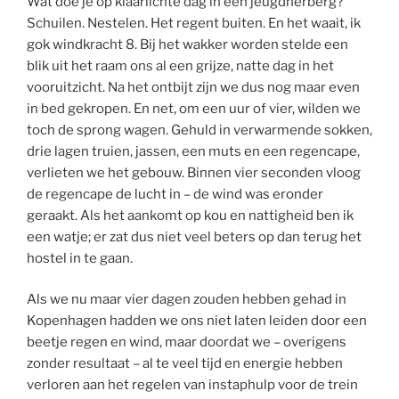
Wat doe je op klaarlichte dag in een jeugdherberg?
Schuilen. Nestelen. Het regent buiten. En het waait, ik
gok windkracht 8. Bij het wakker worden stelde een
blik uit het raam ons al een grijze, natte dag in het
vooruitzicht. Na het ontbijt zijn we dus nog maar even
in bed gekropen. En net, om een uur of vier, wilden we
toch de sprong wagen. Gehuld in verwarmende sokken,
drie lagen truien, jassen, een muts en een regencape,
verlieten we het gebouw. Binnen vier seconden vloog
de regencape de lucht in – de wind was eronder
geraakt. Als het aankomt op kou en nattigheid ben ik
een watje; er zat dus niet veel beters op dan terug het
hostel in te gaan.
Als we nu maar vier dagen zouden hebben gehad in
Kopenhagen hadden we ons niet laten leiden door een
beetje regen en wind, maar doordat we – overigens
zonder resultaat – al te veel tijd en energie hebben
verloren aan het regelen van instaphulp voor de trein