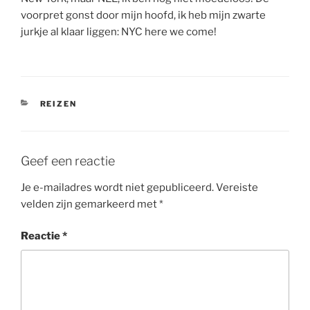
voorpret gonst door mijn hoofd, ik heb mijn zwarte
jurkje al klaar liggen: NYC here we come!
CATEGORIEËN
REIZEN
Geef een reactie
Je e-mailadres wordt niet gepubliceerd.
Vereiste
velden zijn gemarkeerd met
*
Reactie
*