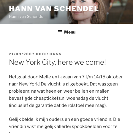
Ga
HANN VAN SCHENDEL
naar
Hann van Schendel
de
inhoud
Menu
GEPLAATST
21/09/2007
DOOR
HANN
OP
New York City, here we come!
Het gaat door: Melle en ik gaan van 7 t/m 14/15 oktober
naar New York! De vlucht is al geboekt. Dat was geen
probleem: na wat heen en weer bellen en mailen
bevestigde cheaptickets.nl woensdag de vlucht
(inclusief de garantie dat de rolstoel mee mag).
Gelijk belde ik mijn ouders en een goede vriendin. Die
vriendin wist me gelijk allerlei spookbeelden voor te