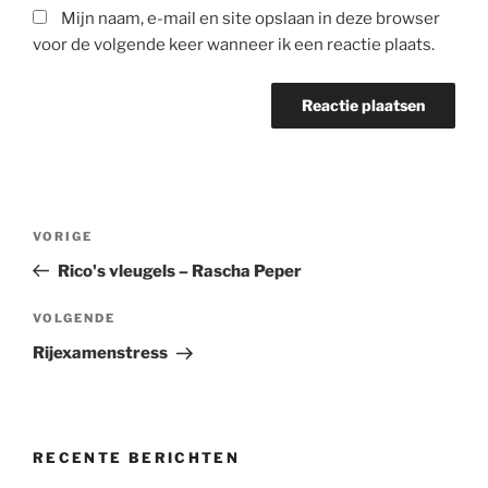
Mijn naam, e-mail en site opslaan in deze browser
voor de volgende keer wanneer ik een reactie plaats.
Bericht
Vorig
VORIGE
navigatie
bericht
Rico's vleugels – Rascha Peper
Volgend
VOLGENDE
bericht
Rijexamenstress
RECENTE BERICHTEN