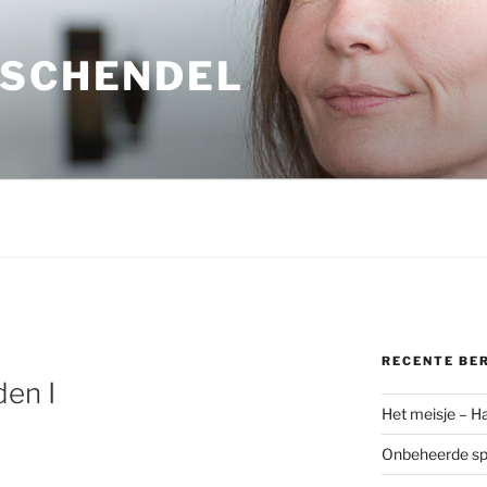
 SCHENDEL
RECENTE BE
den I
Het meisje – H
Onbeheerde spo