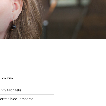
RICHTEN
anny Michaelis
rttas in de kathedraal