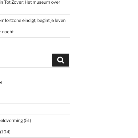
’ in Tot Zover: Het museum over
mfortzone eindigt, begint je leven
e nacht
Zoeken
N
eeldvorming
(51)
(104)