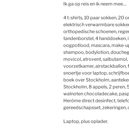
Ik ga op reis en ik neem mee…
4 t-shirts, 10 paar sokken, 20 o
elektrisch verwarmbare sokken,
orthopedische schoenen, regen
tandenborstel, 4 handdoeken, 
oogpotlood, mascara, make-upsp
shampoo, bodylotion, douchege
movicol, atrovent, salbutamol, 
voorzetkamer, airstackballon, f
snoertje voor laptop, schrijfbo
boek over Stockholm, aanteke
Stockholm, 8 appels, 2 peren, 5
walnoten chocoladecake, paspoo
Herôme direct desinfect, telef
gereedschapsset, zekeringen, 
Laptop, plus oplader.