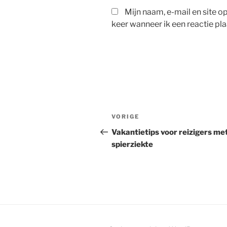
Mijn naam, e-mail en site 
keer wanneer ik een reactie pla
Bericht
Vorig
VORIGE
navigatie
bericht
Vakantietips voor reizigers me
spierziekte