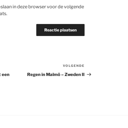
opslaan in deze browser voor de volgende
ats.
VOLGENDE
Volgend
bericht
t een
Regen in Malmö – Zweden II