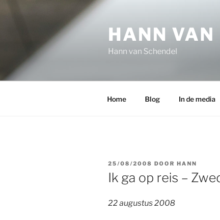
Ga
naar
HANN VAN
de
inhoud
Hann van Schendel
Home
Blog
In de media
GEPLAATST
25/08/2008
DOOR
HANN
OP
Ik ga op reis – Zwe
22 augustus 2008