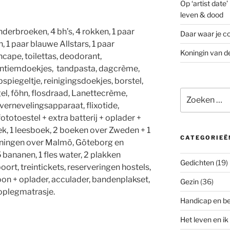
Op ‘artist date
leven & dood
nderbroeken, 4 bh’s, 4 rokken, 1 paar
Daar waar je co
 1 paar blauwe Allstars, 1 paar
Koningin van d
cape, toilettas, deodorant,
intiemdoekjes, tandpasta, dagcrème,
iegeltje, reinigingsdoekjes, borstel,
Zoeken
l, föhn, flosdraad, Lanettecrème,
naar:
vernevelingsapparaat, flixotide,
ototoestel + extra batterij + oplader +
ek, 1 leesboek, 2 boeken over Zweden + 1
CATEGORIEË
ningen over Malmö, Göteborg en
 bananen, 1 fles water, 2 plakken
Gedichten
(19)
rt, treintickets, reserveringen hostels,
oon + oplader, acculader, bandenplakset,
Gezin
(36)
oplegmatrasje.
Handicap en b
Het leven en ik