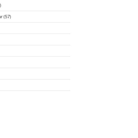
)
ur
(57)