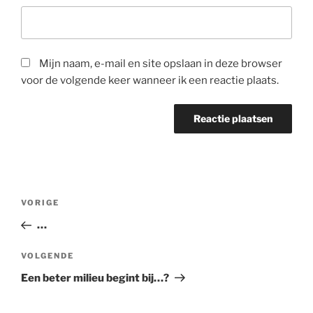
Mijn naam, e-mail en site opslaan in deze browser
voor de volgende keer wanneer ik een reactie plaats.
Bericht
Vorig
VORIGE
navigatie
bericht
…
Volgend
VOLGENDE
bericht
Een beter milieu begint bij…?