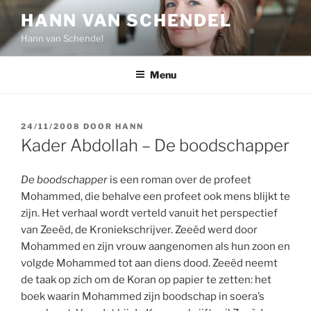
Ga
HANN VAN SCHENDEL
naar
Hann van Schendel
de
inhoud
Menu
GEPLAATST
24/11/2008
DOOR
HANN
OP
Kader Abdollah – De boodschapper
De boodschapper
is een roman over de profeet
Mohammed, die behalve een profeet ook mens blijkt te
zijn. Het verhaal wordt verteld vanuit het perspectief
van Zeeëd, de Kroniekschrijver. Zeeëd werd door
Mohammed en zijn vrouw aangenomen als hun zoon en
volgde Mohammed tot aan diens dood. Zeeëd neemt
de taak op zich om de Koran op papier te zetten: het
boek waarin Mohammed zijn boodschap in soera’s