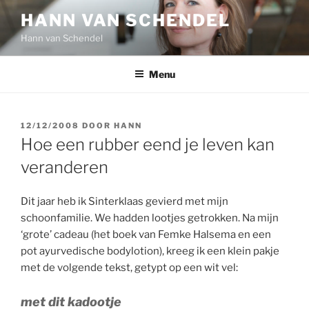
Ga
HANN VAN SCHENDEL
naar
Hann van Schendel
de
inhoud
Menu
GEPLAATST
12/12/2008
DOOR
HANN
OP
Hoe een rubber eend je leven kan
veranderen
Dit jaar heb ik Sinterklaas gevierd met mijn
schoonfamilie. We hadden lootjes getrokken. Na mijn
‘grote’ cadeau (het boek van Femke Halsema en een
pot ayurvedische bodylotion), kreeg ik een klein pakje
met de volgende tekst, getypt op een wit vel:
met dit kadootje