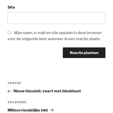
Site
Mijn naam, e-mail en site opslaan in deze browser
voor de volgende keer wanneer ik een reactie plaats.
Bericht
Vorig
VORIGE
navigatie
bericht
Nieuw klassiek: zwart met blankhout
Volgend
VOLGENDE
bericht
Milieuvriendelijke inkt