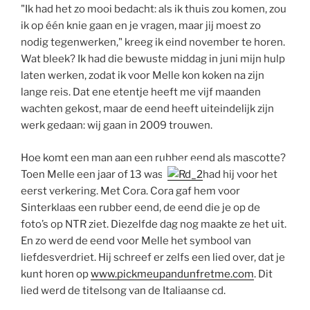
"Ik had het zo mooi bedacht: als ik thuis zou komen, zou
ik op één knie gaan en je vragen, maar jij moest zo
nodig tegenwerken," kreeg ik eind november te horen.
Wat bleek? Ik had die bewuste middag in juni mijn hulp
laten werken, zodat ik voor Melle kon koken na zijn
lange reis. Dat ene etentje heeft me vijf maanden
wachten gekost, maar de eend heeft uiteindelijk zijn
werk gedaan: wij gaan in 2009 trouwen.
Hoe komt een man aan een rubber eend als mascotte?
Toen Melle een jaar of 13 was,
had hij voor het
eerst verkering. Met Cora. Cora gaf hem voor
Sinterklaas een rubber eend, de eend die je op de
foto’s op NTR ziet. Diezelfde dag nog maakte ze het uit.
En zo werd de eend voor Melle het symbool van
liefdesverdriet. Hij schreef er zelfs een lied over, dat je
kunt horen op
www.pickmeupandunfretme.com
. Dit
lied werd de titelsong van de Italiaanse cd.