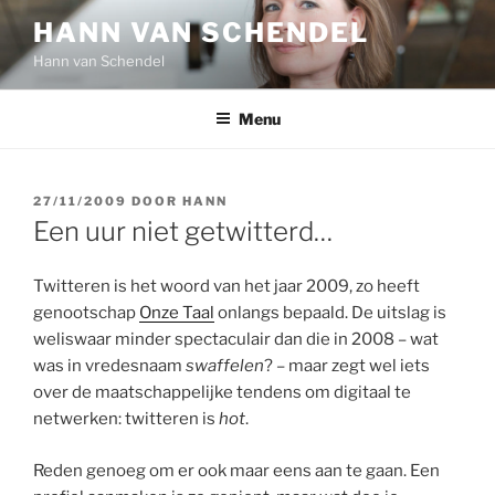
Ga
HANN VAN SCHENDEL
naar
Hann van Schendel
de
inhoud
Menu
GEPLAATST
27/11/2009
DOOR
HANN
OP
Een uur niet getwitterd…
Twitteren is het woord van het jaar 2009, zo heeft
genootschap
Onze Taal
onlangs bepaald. De uitslag is
weliswaar minder spectaculair dan die in 2008 – wat
was in vredesnaam
swaffelen
? – maar zegt wel iets
over de maatschappelijke tendens om digitaal te
netwerken: twitteren is
hot
.
Reden genoeg om er ook maar eens aan te gaan. Een