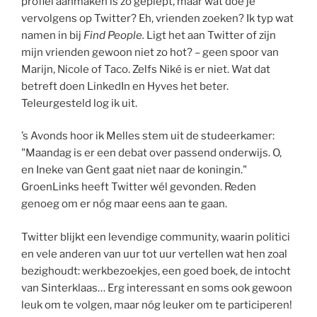
profiel aanmaken is zo gepiept, maar wat doe je
vervolgens op Twitter? Eh, vrienden zoeken? Ik typ wat
namen in bij
Find People.
Ligt het aan Twitter of zijn
mijn vrienden gewoon niet zo hot? – geen spoor van
Marijn, Nicole of Taco. Zelfs Niké is er niet. Wat dat
betreft doen LinkedIn en Hyves het beter.
Teleurgesteld log ik uit.
’s Avonds hoor ik Melles stem uit de studeerkamer:
"Maandag is er een debat over passend onderwijs. O,
en Ineke van Gent gaat niet naar de koningin."
GroenLinks heeft Twitter wél gevonden. Reden
genoeg om er nóg maar eens aan te gaan.
Twitter blijkt een levendige community, waarin politici
en vele anderen van uur tot uur vertellen wat hen zoal
bezighoudt: werkbezoekjes, een goed boek, de intocht
van Sinterklaas… Erg interessant en soms ook gewoon
leuk om te volgen, maar nóg leuker om te participeren!