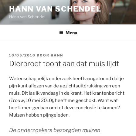
Ga
HANN VAN SCHENDEL
naar
Hann van Schendel
de
inhoud
Menu
GEPLAATST
10/05/2010
DOOR
HANN
OP
Dierproef toont aan dat muis lijdt
Wetenschappelijk onderzoek heeft aangetoond dat je
pijn kunt aflezen van de gezichtsuitdrukking van een
muis. Dit las ik vandaag in de krant. Het krantenbericht
(
Trouw
, 10 mei 2010), heeft me geschokt. Want wat
heeft men gedaan om tot deze conclusie te komen?
Muizen hebben pijngeleden.
De onderzoekers bezorgden muizen