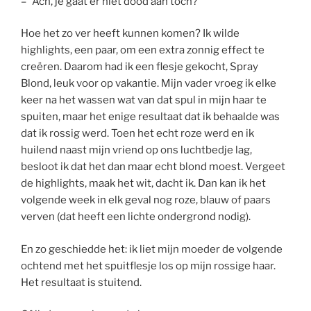
– "Ach, je gaat er niet dood aan toch?"
Hoe het zo ver heeft kunnen komen? Ik wilde
highlights, een paar, om een extra zonnig effect te
creëren. Daarom had ik een flesje gekocht, Spray
Blond, leuk voor op vakantie. Mijn vader vroeg ik elke
keer na het wassen wat van dat spul in mijn haar te
spuiten, maar het enige resultaat dat ik behaalde was
dat ik rossig werd. Toen het echt roze werd en ik
huilend naast mijn vriend op ons luchtbedje lag,
besloot ik dat het dan maar echt blond moest. Vergeet
de highlights, maak het wit, dacht ik. Dan kan ik het
volgende week in elk geval nog roze, blauw of paars
verven (dat heeft een lichte ondergrond nodig).
En zo geschiedde het: ik liet mijn moeder de volgende
ochtend met het spuitflesje los op mijn rossige haar.
Het resultaat is stuitend.