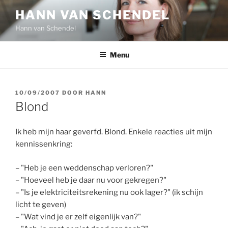
Ga
HANN VAN SCHENDEL
naar
Hann van Schendel
de
inhoud
Menu
GEPLAATST
10/09/2007
DOOR
HANN
OP
Blond
Ik heb mijn haar geverfd. Blond. Enkele reacties uit mijn
kennissenkring:
– "Heb je een weddenschap verloren?"
– "Hoeveel heb je daar nu voor gekregen?"
– "Is je elektriciteitsrekening nu ook lager?" (ik schijn
licht te geven)
– "Wat vind je er zelf eigenlijk van?"