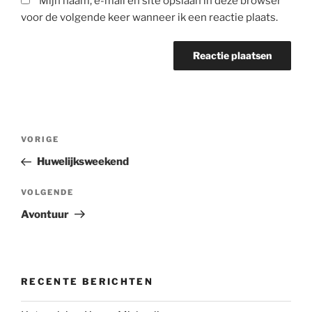
Mijn naam, e-mail en site opslaan in deze browser
voor de volgende keer wanneer ik een reactie plaats.
Bericht
Vorig
VORIGE
navigatie
bericht
Huwelijksweekend
Volgend
VOLGENDE
bericht
Avontuur
RECENTE BERICHTEN