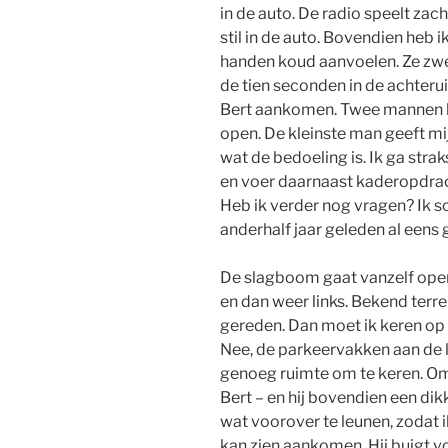
in de auto. De radio speelt zacht
stil in de auto. Bovendien heb i
handen koud aanvoelen. Ze zwet
de tien seconden in de achteruit
Bert aankomen. Twee mannen lo
open. De kleinste man geeft mij 
wat de bedoeling is. Ik ga strak
en voer daarnaast kaderopdrach
Heb ik verder nog vragen? Ik sc
anderhalf jaar geleden al eens
De slagboom gaat vanzelf open.
en dan weer links. Bekend terrei
gereden. Dan moet ik keren op 
Nee, de parkeervakken aan de 
genoeg ruimte om te keren. Om
Bert – en hij bovendien een dik
wat voorover te leunen, zodat
kan zien aankomen. Hij buigt vo