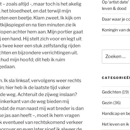
Op ‘artist date
 – zoals altijd -, maar toch is het akelig
leven & dood
k het bloedheet, en dat terwijl mijn
en een beetje. Klam zweet. Ik kijk om
Daar waar je co
kijkspiegel en na tien minuten zie ik
Koningin van d
pen achter hem aan. Mijn portier gaat
een hand. Hij stelt zich voor en legt uit
s twee keer een stuk zelfstandig rijden
Zoeken
ten en bijzondere verrichtingen uit.
naar:
hud mijn hoofd; dit heb ik ruim
 gedaan.
CATEGORIEË
 Ik sla linksaf, vervolgens weer rechts
n; hier heb ik de laatste tijd vaker
Gedichten
(19)
de weg. Achteruit de zijweg inslaan?
linkerkant van de weg bieden mij
Gezin
(36)
dat de man naast mij wat breder is dan
Handicap en b
ke jas aan heeft –, moet ik hem vragen
 ik eventueel van rechtskomend verkeer
Het leven en ik
orover en even later sjoef ik alweer de