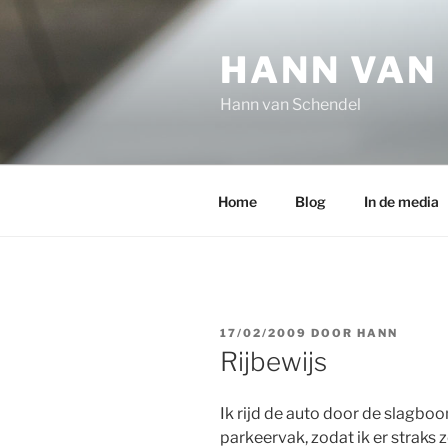
Ga
naar
HANN VAN
de
inhoud
Hann van Schendel
Home
Blog
In de media
GEPLAATST
17/02/2009
DOOR
HANN
OP
Rijbewijs
Ik rijd de auto door de slagbo
parkeervak, zodat ik er straks zo 