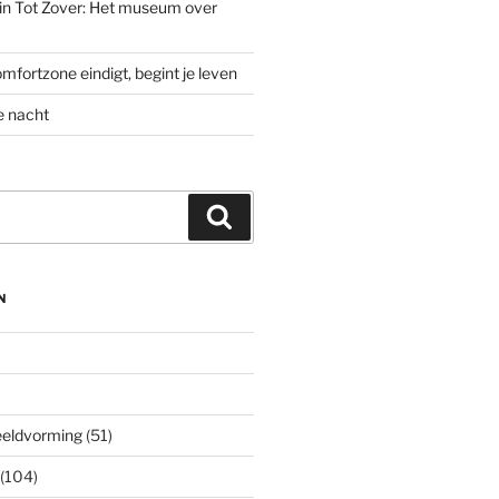
’ in Tot Zover: Het museum over
mfortzone eindigt, begint je leven
e nacht
Zoeken
N
eeldvorming
(51)
(104)