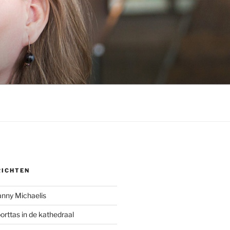
RICHTEN
anny Michaelis
rttas in de kathedraal