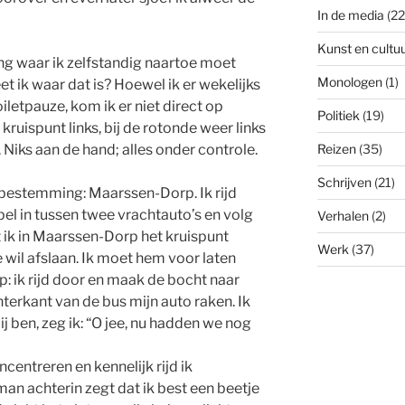
In de media
(22
Kunst en cultu
g waar ik zelfstandig naartoe moet
Monologen
(1)
eet ik waar dat is? Hoewel ik er wekelijks
oiletpauze, kom ik er niet direct op
Politiek
(19)
t kruispunt links, bij de rotonde weer links
 Niks aan de hand; alles onder controle.
Reizen
(35)
Schrijven
(21)
bestemming: Maarssen-Dorp. Ik rijd
el in tussen twee vrachtauto’s en volg
Verhalen
(2)
t ik in Maarssen-Dorp het kruispunt
Werk
(37)
 wil afslaan. Ik moet hem voor laten
op: ik rijd door en maak de bocht naar
achterkant van de bus mijn auto raken. Ik
ij ben, zeg ik: “O jee, nu hadden we nog
concentreren en kennelijk rijd ik
an achterin zegt dat ik best een beetje