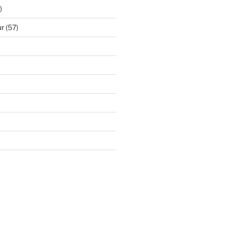
)
ur
(57)