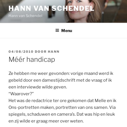
Ga
HANN VAN SCHENDEL
naar
Hann van Schendel
de
inhoud
Menu
GEPLAATST
04/08/2010
DOOR
HANN
OP
Méér handicap
Ze hebben me weer gevonden: vorige maand werd ik
gebeld door een damestijdschrift met de vraag of ik
een interviewde wilde geven.
“Waarover?”
Het was de redactrice ter ore gekomen dat Melle en ik
Ons-portretten maken, portretten van ons samen. Via
spiegels, schaduwen en camera’s. Dat was hip en leuk
en zij wilde er graag meer over weten.