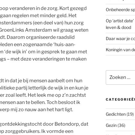
 hoop veranderen in de zorg. Kort gezegd
Onbeheerde spo
aan regelen met minder geld. Het
Op ‘artist date
msterdammers (een deel van) hun zorg
leven & dood
n. GroenLinks Amsterdam wil graag weten
dt. Daarom organiseerde raadslid
Daar waar je co
eden een zogenaamde ‘huis-aan-
Koningin van d
n ‘de wijk in’ om in gesprek te gaan met
lings – met deze veranderingen te maken
Zoeken
naar:
t in dat je bij mensen aanbelt om hun
itieke partij letterlijk de wijk in en kun je
r zoal leeft. Het leek me op z’n zachtst
CATEGORIEË
nsen aan te bellen. Toch besloot ik
rp mij zo nauw aan het hart ligt.
Gedichten
(19)
rgontdekkingstocht door Betondorp, dat
Gezin
(36)
ep zorggebruikers. Ik vormde een