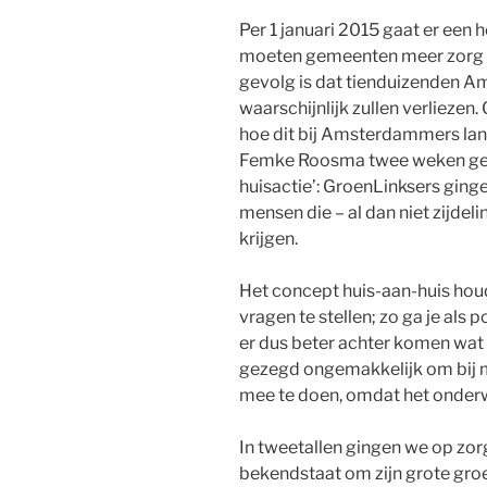
Per 1 januari 2015 gaat er een
moeten gemeenten meer zorg g
gevolg is dat tienduizenden A
waarschijnlijk zullen verlieze
hoe dit bij Amsterdammers lan
Femke Roosma twee weken gel
huisactie’: GroenLinksers ginge
mensen die – al dan niet zijde
krijgen.
Het concept huis-aan-huis houd
vragen te stellen; zo ga je als pol
er dus beter achter komen wat e
gezegd ongemakkelijk om bij me
mee te doen, omdat het onderwe
In tweetallen gingen we op zo
bekendstaat om zijn grote gro