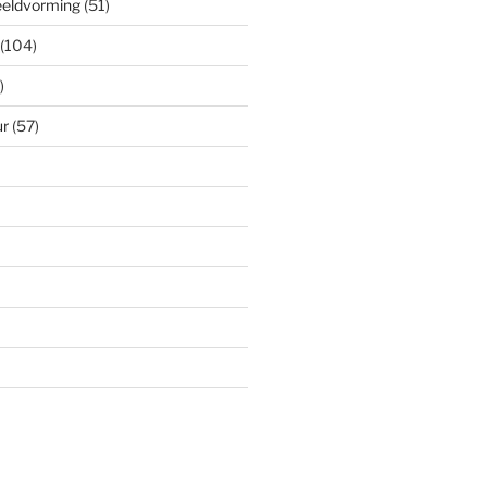
eeldvorming
(51)
(104)
)
ur
(57)