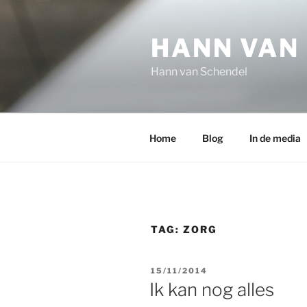
Ga
naar
HANN VAN
de
inhoud
Hann van Schendel
Home
Blog
In de media
TAG:
ZORG
GEPLAATST
15/11/2014
OP
Ik kan nog alles