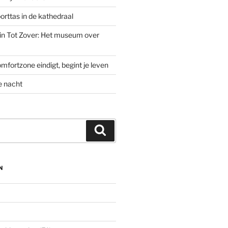
rttas in de kathedraal
’ in Tot Zover: Het museum over
mfortzone eindigt, begint je leven
e nacht
Zoeken
N