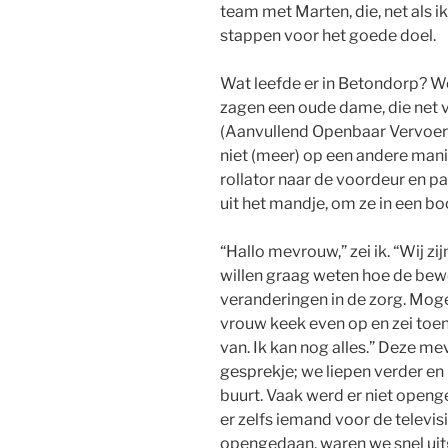
team met Marten, die, net als i
stappen voor het goede doel.
Wat leefde er in Betondorp? We
zagen een oude dame, die net 
(Aanvullend Openbaar Vervoer)
niet (meer) op een andere mani
rollator naar de voordeur en 
uit het mandje, om ze in een 
“Hallo mevrouw,” zei ik. “Wij 
willen graag weten hoe de be
veranderingen in de zorg. Moge
vrouw keek even op en zei toen
van. Ik kan nog alles.” Deze me
gesprekje; we liepen verder en
buurt. Vaak werd er niet openge
er zelfs iemand voor de televisi
opengedaan, waren we snel uit