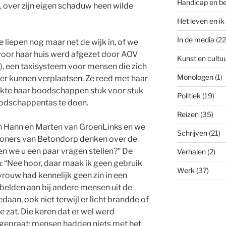
Handicap en b
k, over zijn eigen schaduw heen wilde
Het leven en ik
In de media
(22
 liepen nog maar net de wijk in, of we
voor haar huis werd afgezet door AOV
Kunst en cultu
, een taxisysteem voor mensen die zich
Monologen
(1)
er kunnen verplaatsen. Ze reed met haar
pakte haar boodschappen stuk voor stuk
Politiek
(19)
boodschappentas te doen.
Reizen
(35)
zijn Hann en Marten van GroenLinks en we
Schrijven
(21)
woners van Betondorp denken over de
n we u een paar vragen stellen?” De
Verhalen
(2)
: “Nee hoor, daar maak ik geen gebruik
Werk
(37)
vrouw had kennelijk geen zin in een
 belden aan bij andere mensen uit de
daan, ook niet terwijl er licht brandde of
e zat. Die keren dat er wel werd
gepraat: mensen hadden niets met het