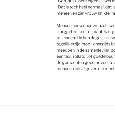
“Goh, dus u bent eigenlijk wél 
“Dat is toch heel normaal, dat 
meneer, en zijn vrouw knikte 
Mensen herkennen zichzelf kenne
‘zorggebruiker’ of ‘mantelzorge
rol inneemt in hun dagelijks le
tegelijkertijd mooi; enerzijds 
meedoen in de samenleving, zol
een taxi, rollator, of goede buu
de gemeenten goed boven tafel 
mensen, ook al geven die mensen