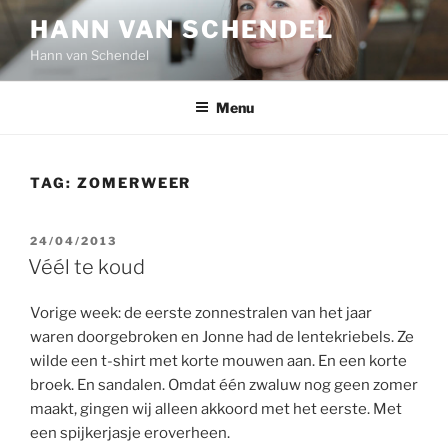
Ga
HANN VAN SCHENDEL
naar
Hann van Schendel
de
inhoud
Menu
TAG:
ZOMERWEER
GEPLAATST
24/04/2013
OP
Véél te koud
Vorige week: de eerste zonnestralen van het jaar
waren doorgebroken en Jonne had de lentekriebels. Ze
wilde een t-shirt met korte mouwen aan. En een korte
broek. En sandalen. Omdat één zwaluw nog geen zomer
maakt, gingen wij alleen akkoord met het eerste. Met
een spijkerjasje eroverheen.