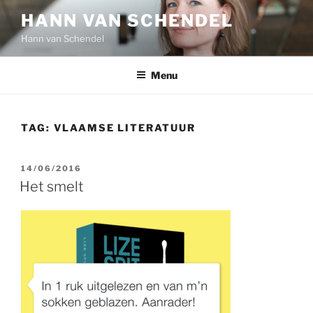
Ga
HANN VAN SCHENDEL
naar
Hann van Schendel
de
inhoud
Menu
TAG:
VLAAMSE LITERATUUR
GEPLAATST
14/06/2016
OP
Het smelt