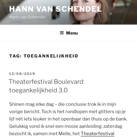
Ga
HANN VAN SCHENDEL
naar
Hann van Schendel
de
inhoud
Menu
TAG:
TOEGANKELIJKHEID
GEPLAATST
12/08/2019
OP
Theaterfestival Boulevard:
toegankelijkheid 3.0
Shinen mag elke dag – die conclusie trok ik in mijn
vorige bericht. Toch is het rondlopen met glitters op je
lijf nét iets leuker in het openbaar dan thuis op de bank.
Gelukkig vond ik snel een mooie aanleiding: zaterdag
bezocht ik, samen met Melle, het
Theaterfestival