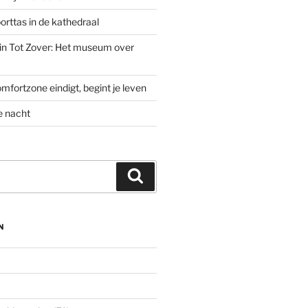
rttas in de kathedraal
’ in Tot Zover: Het museum over
mfortzone eindigt, begint je leven
e nacht
Zoeken
N