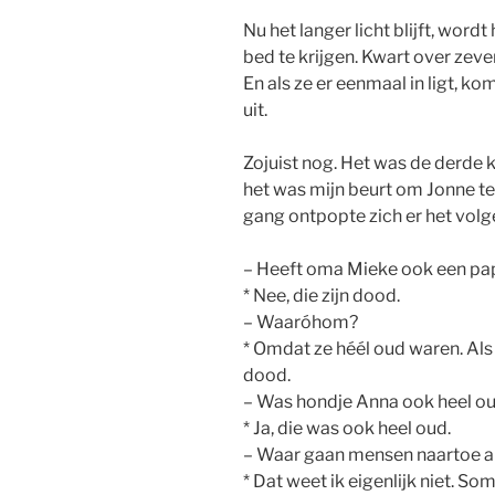
Nu het langer licht blijft, word
bed te krijgen. Kwart over zeven
En als ze er eenmaal in ligt, 
uit.
Zojuist nog. Het was de derde 
het was mijn beurt om Jonne te
gang ontpopte zich er het vol
– Heeft oma Mieke ook een p
* Nee, die zijn dood.
– Waaróhom?
* Omdat ze héél oud waren. Al
dood.
– Was hondje Anna ook heel o
* Ja, die was ook heel oud.
– Waar gaan mensen naartoe a
* Dat weet ik eigenlijk niet. 