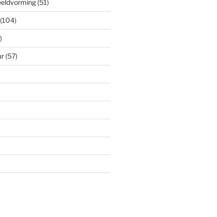
eeldvorming
(51)
(104)
)
ur
(57)