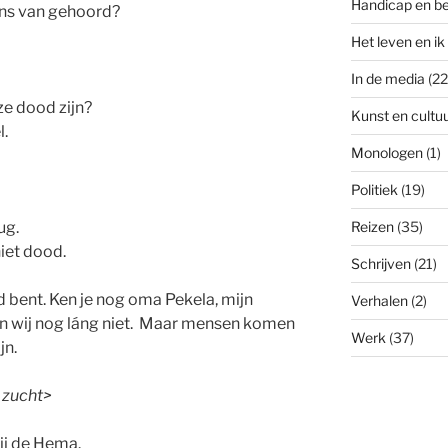
Handicap en b
ens van gehoord?
Het leven en ik
In de media
(22
ze dood zijn?
Kunst en cultu
l.
Monologen
(1)
Politiek
(19)
ug.
Reizen
(35)
niet dood.
Schrijven
(21)
d bent. Ken je nog oma Pekela, mijn
Verhalen
(2)
ijn wij nog láng niet. Maar mensen komen
Werk
(37)
jn.
n zucht>
Bij de Hema.