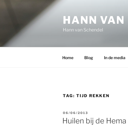
Ga
naar
HANN VAN
de
inhoud
Hann van Schendel
Home
Blog
In de media
TAG:
TIJD REKKEN
GEPLAATST
06/06/2013
OP
Huilen bij de Hema