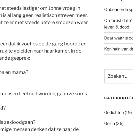
t het steeds lastiger om Jonne vroeg in
Onbeheerde spo
 is al lang geen realistisch streven meer.
Op ‘artist date
komt ze er met steeds betere smoezen weer
leven & dood
Daar waar je co
keer dat ik voetjes op de gang hoorde en
Koningin van d
rug te geleiden naar haar kamer. In de
gende gesprek:
Zoeken
apa en mama?
naar:
s mensen heel oud worden, gaan ze soms
CATEGORIEË
ud?
Gedichten
(19)
ls ze doodgaan?
Gezin
(36)
Sommige mensen denken dat ze naar de