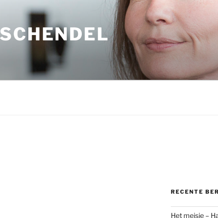
 SCHENDEL
E
RECENTE BE
Het meisje – H