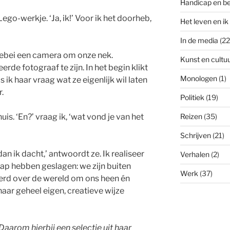
Handicap en b
go-werkje. ‘Ja, ik!’ Voor ik het doorheb,
Het leven en ik
In de media
(22
lebei een camera om onze nek.
Kunst en cultu
rde fotograaf te zijn. In het begin klikt
Monologen
(1)
 ik haar vraag wat ze eigenlijk wil laten
.
Politiek
(19)
s. ‘En?’ vraag ik, ‘wat vond je van het
Reizen
(35)
Schrijven
(21)
dan ik dacht,’ antwoordt ze. Ik realiseer
Verhalen
(2)
lap hebben geslagen: we zijn buiten
Werk
(37)
rd over de wereld om ons heen én
aar geheel eigen, creatieve wijze
Daarom hierbij een selectie uit haar