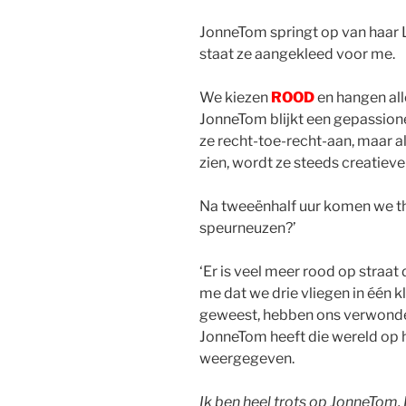
JonneTom springt op van haar Le
staat ze aangekleed voor me.
We kiezen
ROOD
en hangen al
JonneTom blijkt een gepassionee
ze recht-toe-recht-aan, maar als
zien, wordt ze steeds creatiever
Na tweeënhalf uur komen we thui
speurneuzen?’
‘Er is veel meer rood op straat 
me dat we drie vliegen in één k
geweest, hebben ons verwonde
JonneTom heeft die wereld op h
weergegeven.
Ik ben heel trots op JonneTom. 