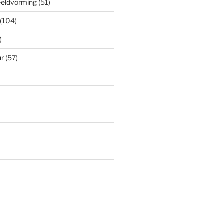
eeldvorming
(51)
(104)
)
ur
(57)