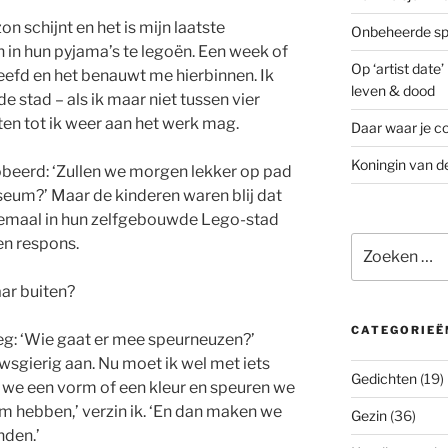
on schijnt en het is mijn laatste
Onbeheerde spo
n in hun pyjama’s te legoën. Een week of
Op ‘artist date
leefd en het benauwt me hierbinnen. Ik
leven & dood
 de stad – als ik maar niet tussen vier
ten tot ik weer aan het werk mag.
Daar waar je co
Koningin van d
obeerd: ‘Zullen we morgen lekker op pad
seum?’ Maar de kinderen waren blij dat
elemaal in hun zelfgebouwde Lego-stad
Zoeken
en respons.
naar:
aar buiten?
CATEGORIEË
eg: ‘Wie gaat er mee speurneuzen?’
sgierig aan. Nu moet ik wel met iets
Gedichten
(19)
 we een vorm of een kleur en speuren we
rm hebben,’ verzin ik. ‘En dan maken we
Gezin
(36)
nden.’