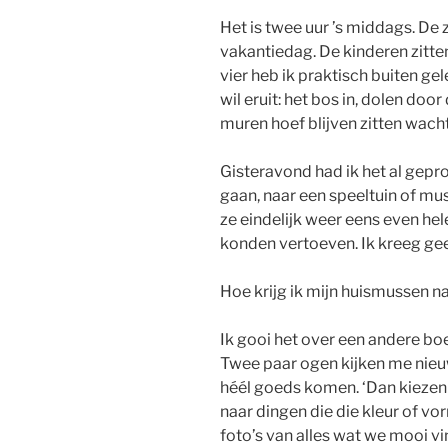
Het is twee uur ’s middags. De z
vakantiedag. De kinderen zitte
vier heb ik praktisch buiten ge
wil eruit: het bos in, dolen door
muren hoef blijven zitten wach
Gisteravond had ik het al gepr
gaan, naar een speeltuin of mu
ze eindelijk weer eens even h
konden vertoeven. Ik kreeg ge
Hoe krijg ik mijn huismussen n
Ik gooi het over een andere bo
Twee paar ogen kijken me nieuw
héél goeds komen. ‘Dan kiezen
naar dingen die die kleur of vo
foto’s van alles wat we mooi vi