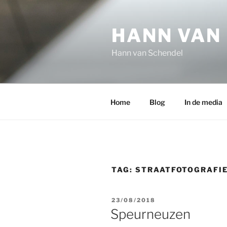
Ga
naar
HANN VAN
de
inhoud
Hann van Schendel
Home
Blog
In de media
TAG:
STRAATFOTOGRAFI
GEPLAATST
23/08/2018
OP
Speurneuzen