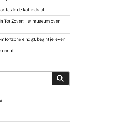
rttas in de kathedraal
’ in Tot Zover: Het museum over
mfortzone eindigt, begint je leven
e nacht
Zoeken
N