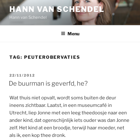
Ga
HANN VAN SCHENDEL
naar
Hann van Schendel
de
inhoud
Menu
TAG:
PEUTEROBERVATIES
GEPLAATST
22/11/2012
OP
De buurman is geverfd, he?
Wat thuis niet opvalt, wordt soms buiten de deur
ineens zichtbaar. Laatst, in een museumcafé in
Utrecht, liep Jonne met een leeg theedoosje naar een
ander kind, dat ogenschijnlijk iets ouder was dan Jonne
zelf. Het kind at een broodje, terwijl haar moeder, net
als ik, een kop thee dronk.