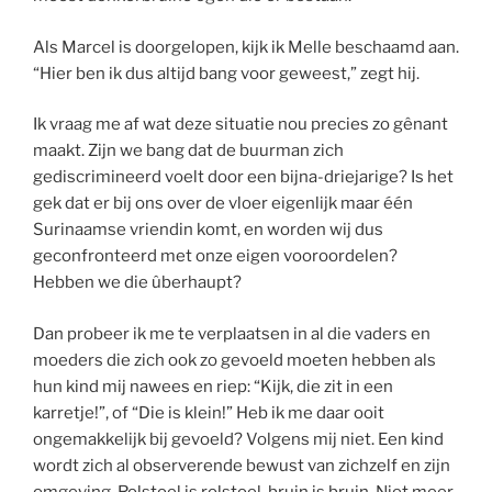
Als Marcel is doorgelopen, kijk ik Melle beschaamd aan.
“Hier ben ik dus altijd bang voor geweest,” zegt hij.
Ik vraag me af wat deze situatie nou precies zo gênant
maakt. Zijn we bang dat de buurman zich
gediscrimineerd voelt door een bijna-driejarige? Is het
gek dat er bij ons over de vloer eigenlijk maar één
Surinaamse vriendin komt, en worden wij dus
geconfronteerd met onze eigen vooroordelen?
Hebben we die ûberhaupt?
Dan probeer ik me te verplaatsen in al die vaders en
moeders die zich ook zo gevoeld moeten hebben als
hun kind mij nawees en riep: “Kijk, die zit in een
karretje!”, of “Die is klein!” Heb ik me daar ooit
ongemakkelijk bij gevoeld? Volgens mij niet. Een kind
wordt zich al observerende bewust van zichzelf en zijn
omgeving. Rolstoel is rolstoel, bruin is bruin. Niet meer