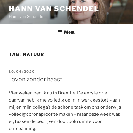
Ga
HANN VAN SCHENDEL
naar
Hann van Schendel
de
inhoud
Menu
TAG:
NATUUR
GEPLAATST
10/04/2020
OP
Leven zonder haast
Vier weken ben ik nu in Drenthe. De eerste drie
daarvan heb ik me volledig op mijn werk gestort – aan
mij en mijn collega’s de schone taak om ons onderwijs
volledig coronaproof te maken – maar deze week was
er, tussen de bedrijven door, ook ruimte voor
ontspanning.