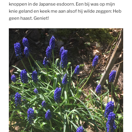
knoppen in de Japanse esdoorn. Een bij was op mijn
knie geland en keek me aan alsof hij wilde zeggen: Heb
geen haast. Geniet!