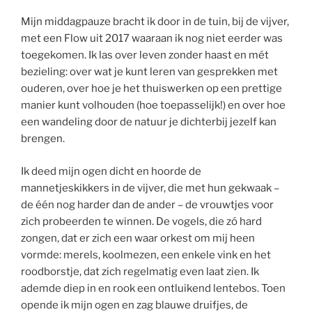
Mijn middagpauze bracht ik door in de tuin, bij de vijver,
met een Flow uit 2017 waaraan ik nog niet eerder was
toegekomen. Ik las over leven zonder haast en mét
bezieling: over wat je kunt leren van gesprekken met
ouderen, over hoe je het thuiswerken op een prettige
manier kunt volhouden (hoe toepasselijk!) en over hoe
een wandeling door de natuur je dichterbij jezelf kan
brengen.
Ik deed mijn ogen dicht en hoorde de
mannetjeskikkers in de vijver, die met hun gekwaak –
de één nog harder dan de ander – de vrouwtjes voor
zich probeerden te winnen. De vogels, die zó hard
zongen, dat er zich een waar orkest om mij heen
vormde: merels, koolmezen, een enkele vink en het
roodborstje, dat zich regelmatig even laat zien. Ik
ademde diep in en rook een ontluikend lentebos. Toen
opende ik mijn ogen en zag blauwe druifjes, de