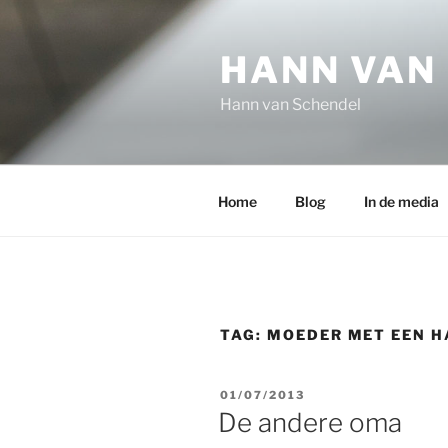
Ga
naar
HANN VAN
de
inhoud
Hann van Schendel
Home
Blog
In de media
TAG:
MOEDER MET EEN H
GEPLAATST
01/07/2013
OP
De andere oma