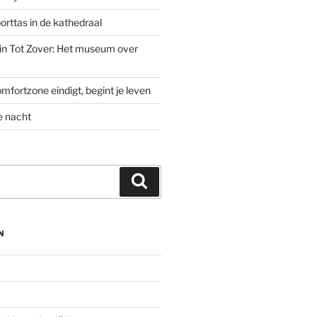
rttas in de kathedraal
’ in Tot Zover: Het museum over
mfortzone eindigt, begint je leven
e nacht
Zoeken
N