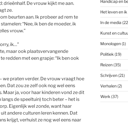
Handicap en b
 drieënhalf. De vrouw kijkt me aan.
gt ze.
Het leven en ik
r om beurten aan. Ik probeer ad rem te
In de media
(22
tamelen: “Nee, ik ben de moeder, ik
elles vrouw.”
Kunst en cultu
Monologen
(1)
rry, ik…”
mte, maar ook plaatsvervangende
Politiek
(19)
 te redden met een grapje: “Ik ben ook
Reizen
(35)
Schrijven
(21)
 – we praten verder. De vrouw vraagt hoe
n. Dat zou ze zelf ook nog wel eens
Verhalen
(2)
s. Maar ja, voor haar kinderen vond ze dit
Werk
(37)
en langs de speeltuin) toch beter – het is
rp. Eigenlijk wel zonde, want haar
it andere culturen leren kennen. Dat
kans krijgt, verhuist ze nog wel eens naar