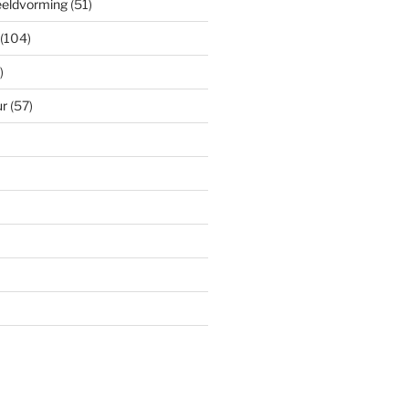
eeldvorming
(51)
(104)
)
ur
(57)