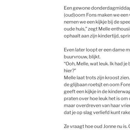
Een gewone donderdagmiddag 
(oud)oom Fons maken we een w
nemen we een kijkje bij de speel
oude huis,” zegt Melle enthousia
ophaalt aan zijn kindertijd, s
Even later loopt er een dame m
buurvrouw, blijkt.
“Ooh, Melle, wat leuk. Ik had je
hier?”
Melle laat trots zijn kroost zien
de glijbaan roetsjt en oom Fon
geeft een kijkje in de kinderwag
praten over hoe leuk het is om 
maar overdreven van haar vrien
dat je op slag verliefd kunt r
Ze vraagt hoe oud Jonne nu is.