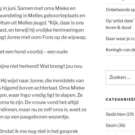
in juni. Samen met oma Mieke en
Onbeheerde spo
andeling in Melles geboorteplaats en
Op ‘artist date
tuin uit Melles jeugd. “Kijk, daar is ons
leven & dood
st, en terwijl hij vrolijke herinneringen
pringt Jonne met oom Fons op de wipwap.
Daar waar je co
Koningin van d
et een hond voorbij – een oude
 bijna niet herkend! Wat brengt jou nou
Zoeken
naar:
. Hij wijst naar Jonne, die inmiddels van
s hijgend boven achterlaat. Oma Mieke
en, waar Ingo vredig ligt te slapen. Ze
CATEGORIEË
oma te zijn. De vrouw vond het altijd
dinnen, maar nu ze zelf oma is, weet ze
Gedichten
(19)
aken op een pasgeboren wezentje.
Gezin
(36)
 Omdat ik me nog niet in het gesprek