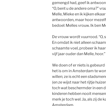
gemengd had, geef ik antwoord:
“O, bent u de andere oma?” vraa
Melle, Mieke en ik kijken elkaa
antwoorden, maar hoor mezelf s
bedoel: Melles vrouw. Ik ben M
De vrouw wordt vuurrood. “O, so
En omdat ik niet alleen schaa
schaamte voel, probeer ik haar
vijf jaar ouder dan Melle, hoor.”
We doen of er niets is gebeurd
het is om in Amsterdam te wone
willen; ze is echt een stadsmen
(en ze wijst naar het rijtje huiz
toch wat beschermder in een do
kinderen hebben nooit mensen u
merk je toch wel. Ja, als zij de 
Amsterdam.