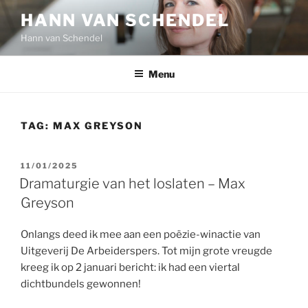
Ga
HANN VAN SCHENDEL
naar
Hann van Schendel
de
inhoud
Menu
TAG:
MAX GREYSON
GEPLAATST
11/01/2025
OP
Dramaturgie van het loslaten – Max
Greyson
Onlangs deed ik mee aan een poëzie-winactie van
Uitgeverij De Arbeiderspers. Tot mijn grote vreugde
kreeg ik op 2 januari bericht: ik had een viertal
dichtbundels gewonnen!