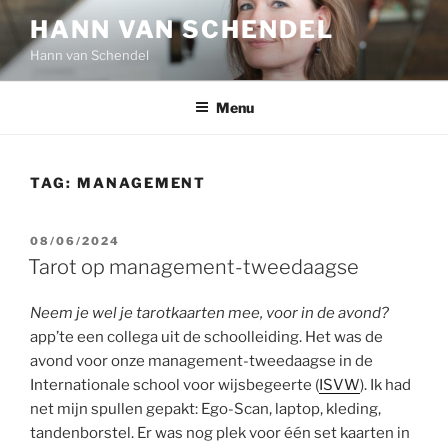
Ga
HANN VAN SCHENDEL
naar
Hann van Schendel
de
inhoud
Menu
TAG:
MANAGEMENT
GEPLAATST
08/06/2024
OP
Tarot op management-tweedaagse
Neem je wel je tarotkaarten mee, voor in de avond?
app’te een collega uit de schoolleiding. Het was de
avond voor onze management-tweedaagse in de
Internationale school voor wijsbegeerte (
ISVW
). Ik had
net mijn spullen gepakt: Ego-Scan, laptop, kleding,
tandenborstel. Er was nog plek voor één set kaarten in