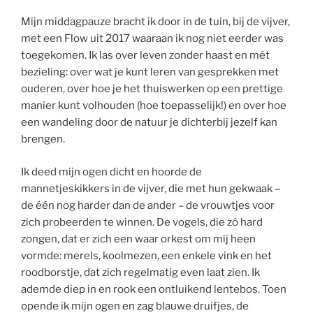
Mijn middagpauze bracht ik door in de tuin, bij de vijver,
met een Flow uit 2017 waaraan ik nog niet eerder was
toegekomen. Ik las over leven zonder haast en mét
bezieling: over wat je kunt leren van gesprekken met
ouderen, over hoe je het thuiswerken op een prettige
manier kunt volhouden (hoe toepasselijk!) en over hoe
een wandeling door de natuur je dichterbij jezelf kan
brengen.
Ik deed mijn ogen dicht en hoorde de
mannetjeskikkers in de vijver, die met hun gekwaak –
de één nog harder dan de ander – de vrouwtjes voor
zich probeerden te winnen. De vogels, die zó hard
zongen, dat er zich een waar orkest om mij heen
vormde: merels, koolmezen, een enkele vink en het
roodborstje, dat zich regelmatig even laat zien. Ik
ademde diep in en rook een ontluikend lentebos. Toen
opende ik mijn ogen en zag blauwe druifjes, de