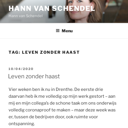
Ga
HANN VAN SCHENDEL
naar
Hann van Schendel
de
inhoud
Menu
TAG:
LEVEN ZONDER HAAST
GEPLAATST
10/04/2020
OP
Leven zonder haast
Vier weken ben ik nu in Drenthe. De eerste drie
daarvan heb ik me volledig op mijn werk gestort – aan
mij en mijn collega’s de schone taak om ons onderwijs
volledig coronaproof te maken – maar deze week was
er, tussen de bedrijven door, ook ruimte voor
ontspanning.