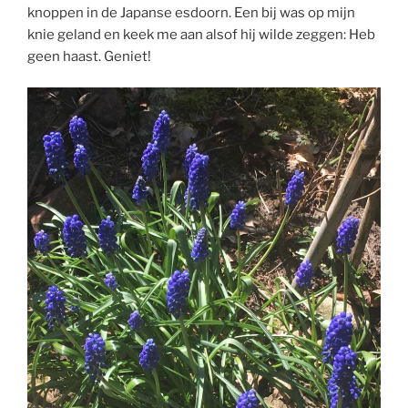
knoppen in de Japanse esdoorn. Een bij was op mijn
knie geland en keek me aan alsof hij wilde zeggen: Heb
geen haast. Geniet!