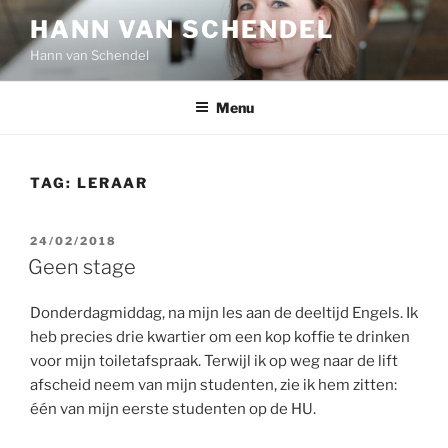
Ga
HANN VAN SCHENDEL
naar
Hann van Schendel
de
inhoud
Menu
TAG:
LERAAR
GEPLAATST
24/02/2018
OP
Geen stage
Donderdagmiddag, na mijn les aan de deeltijd Engels. Ik
heb precies drie kwartier om een kop koffie te drinken
voor mijn toiletafspraak. Terwijl ik op weg naar de lift
afscheid neem van mijn studenten, zie ik hem zitten:
één van mijn eerste studenten op de HU.