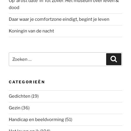
Op ‘artist date’ in Tot Zover: Het museum over leven &
dood
Daar waar je comfortzone eindigt, begint je leven
Koningin van de nacht
Zoeken
Zoeke
naar:
CATEGORIEËN
Gedichten
(19)
Gezin
(36)
Handicap en beeldvorming
(51)