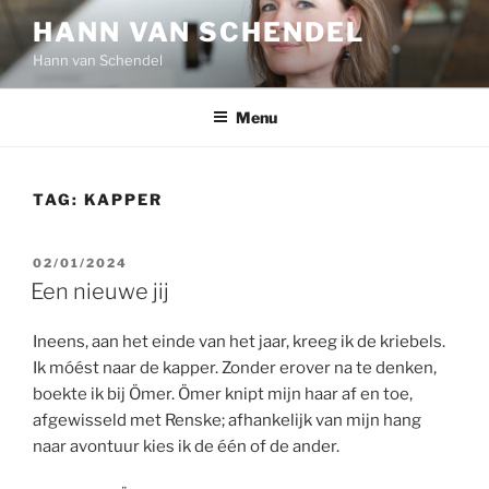
Ga
HANN VAN SCHENDEL
naar
Hann van Schendel
de
inhoud
Menu
TAG:
KAPPER
GEPLAATST
02/01/2024
OP
Een nieuwe jij
Ineens, aan het einde van het jaar, kreeg ik de kriebels.
Ik móést naar de kapper. Zonder erover na te denken,
boekte ik bij Ömer. Ömer knipt mijn haar af en toe,
afgewisseld met Renske; afhankelijk van mijn hang
naar avontuur kies ik de één of de ander.